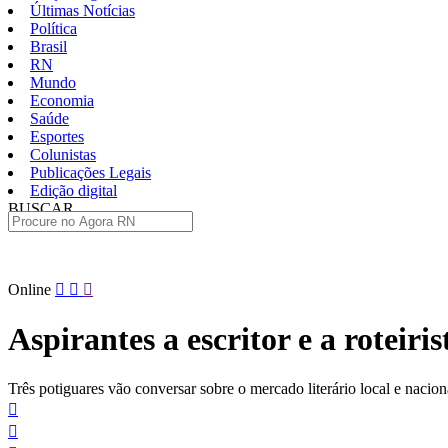
Últimas Notícias
Política
Brasil
RN
Mundo
Economia
Saúde
Esportes
Colunistas
Publicações Legais
Edição digital
BUSCAR
ÚLTIMAS
Pular
Online
para
o
Aspirantes a escritor e a rotei
conteúdo
Três potiguares vão conversar sobre o mercado literário local e nacio