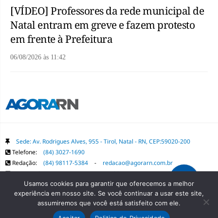
[VÍDEO] Professores da rede municipal de
Natal entram em greve e fazem protesto
em frente à Prefeitura
06/08/2026
às
11:42
Sede: Av. Rodrigues Alves, 955 - Tirol, Natal - RN, CEP:59020-200
Telefone:
(84) 3027-1690
Redação:
(84) 98117-5384
-
redacao@agorarn.com.br
Comercial:
(84) 98117-1718
-
publica@agorarn.com.br
Usamos cookies para garantir que oferecemos a melhor
experiência em nosso site. Se você continuar a usar este site,
Copyright Grupo Agora RN. Todos os direitos reservados. É proibida a
assumiremos que você está satisfeito com ele.
reprodução do conteúdo desta página em qualquer meio de comunicação,
Aceitar
Politica de Privacidade