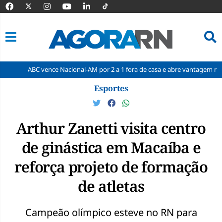
BC vence Nacional-AM por 2 a 1 fora de casa e abre vantagem nas quartas
Pular
Esportes
para
o
conteúdo
Arthur Zanetti visita centro
de ginástica em Macaíba e
reforça projeto de formação
de atletas
Campeão olímpico esteve no RN para