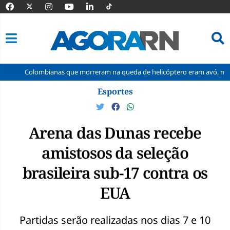
mbianas que morreram na queda de helicóptero eram avó, mãe e filha
Pular
Esportes
para
o
conteúdo
Arena das Dunas recebe
amistosos da seleção
brasileira sub-17 contra os
EUA
Partidas serão realizadas nos dias 7 e 10