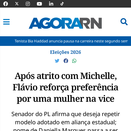
sta Bia Haddad anuncia pausa na carreira neste segundo semestre
T
Pular
Eleições 2026
para
o
conteúdo
Após atrito com Michelle,
Flávio reforça preferência
por uma mulher na vice
Senador do PL afirma que deseja repetir
modelo adotado em aliança estadual;
nome de Daniella Marques passa a ser