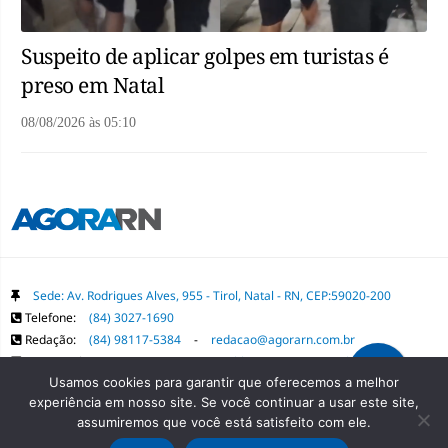
Suspeito de aplicar golpes em turistas é
preso em Natal
08/08/2026
às
05:10
Sede: Av. Rodrigues Alves, 955 - Tirol, Natal - RN, CEP:59020-200
Telefone:
(84) 3027-1690
Redação:
(84) 98117-5384
-
redacao@agorarn.com.br
Comercial:
(84) 98117-1718
-
publica@agorarn.com.br
Usamos cookies para garantir que oferecemos a melhor
experiência em nosso site. Se você continuar a usar este site,
Copyright Grupo Agora RN. Todos os direitos reservados. É proibida a
assumiremos que você está satisfeito com ele.
reprodução do conteúdo desta página em qualquer meio de comunicação,