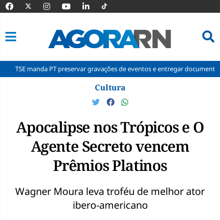
anda PT preservar gravações de eventos e entregar documentos à Corte
Pular
Cultura
para
o
conteúdo
Apocalipse nos Trópicos e O
Agente Secreto vencem
Prêmios Platinos
Wagner Moura leva troféu de melhor ator
ibero-americano