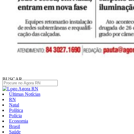
BUSCAR
Últimas Notícias
RN
Natal
Política
Polícia
Economia
Brasil
Saúde