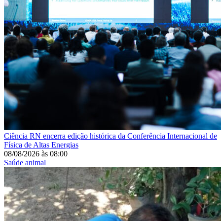
Ciência
RN encerra edição histórica da Conferência Internacional de
Física de Altas Energias
08/08/2026
às
08:00
Saúde animal