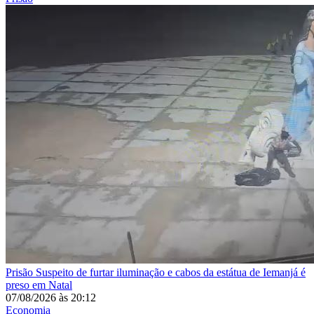
Prisão
Suspeito de furtar iluminação e cabos da estátua de Iemanjá é
preso em Natal
07/08/2026
às
20:12
Economia