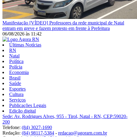
Manifestação
[VÍDEO] Professores da rede municipal de Natal
entram em greve e fazem protesto em frente à Prefeitura
06/08/2026
às
11:42
Últimas Notícias
RN
Natal
Política
Polícia
Economia
Brasil
Saúde
Esportes
Cultura
Serviços
Publicações Legais
Edição digital
Sede: Av. Rodrigues Alves, 955 - Tirol, Natal - RN, CEP:59020-
200
Telefone:
(84) 3027-1690
Redação:
(84) 98117-5384
-
redacao@agorarn.com.br