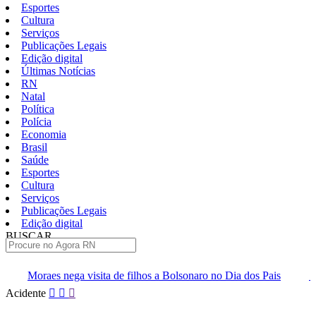
Esportes
Cultura
Serviços
Publicações Legais
Edição digital
Últimas Notícias
RN
Natal
Política
Polícia
Economia
Brasil
Saúde
Esportes
Cultura
Serviços
Publicações Legais
Edição digital
BUSCAR
ÚLTIMAS
ta de filhos a Bolsonaro no Dia dos Pais
Carga extra de ingres
Pular
Acidente
para
o