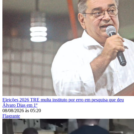
Eleições 2026
TRE multa instituto por erro em pesquisa que deu
Álvaro Dias em 1º
08/08/2026
às
05:20
Flagrante