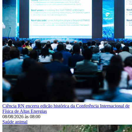
Ciência
RN encerra edição histórica da Conferência Internacional de
Física de Altas Energias
08/08/2026
às
08:00
Saúde animal