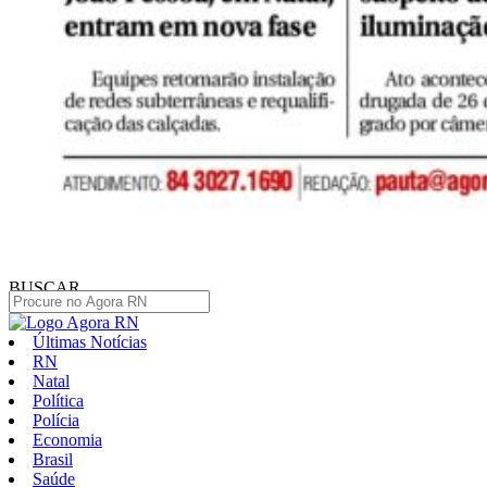
BUSCAR
Últimas Notícias
RN
Natal
Política
Polícia
Economia
Brasil
Saúde