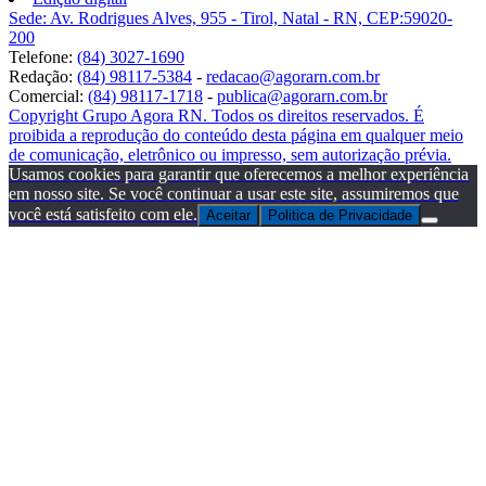
Sede: Av. Rodrigues Alves, 955 - Tirol, Natal - RN, CEP:59020-
200
Telefone:
(84) 3027-1690
Redação:
(84) 98117-5384
-
redacao@agorarn.com.br
Comercial:
(84) 98117-1718
-
publica@agorarn.com.br
Copyright Grupo Agora RN. Todos os direitos reservados. É
proibida a reprodução do conteúdo desta página em qualquer meio
de comunicação, eletrônico ou impresso, sem autorização prévia.
Usamos cookies para garantir que oferecemos a melhor experiência
em nosso site. Se você continuar a usar este site, assumiremos que
você está satisfeito com ele.
Aceitar
Politica de Privacidade