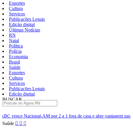
Esportes
Cultura
Serviços
Publicações Legais
Edição digital
Últimas Notícias
RN
Natal
Política
Polícia
Economia
Brasil
Saúde
Esportes
Cultura
Serviços
Publicações Legais
Edição digital
BUSCAR
ÚLTIMAS
 por 2 a 1 fora de casa e abre vantagem nas quartas
Cine Seri
Pular
Saúde
para
o