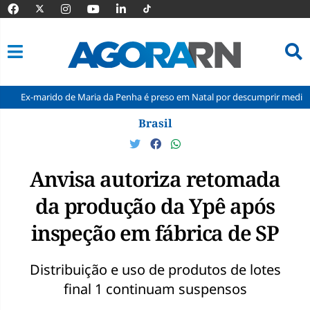
rido de Maria da Penha é preso em Natal por descumprir medida protetiva
Pular
Brasil
para
o
conteúdo
Anvisa autoriza retomada
da produção da Ypê após
inspeção em fábrica de SP
Distribuição e uso de produtos de lotes
final 1 continuam suspensos