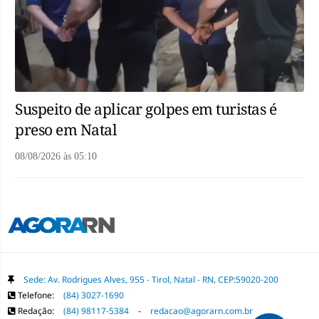
Suspeito de aplicar golpes em turistas é
preso em Natal
08/08/2026
às
05:10
Sede: Av. Rodrigues Alves, 955 - Tirol, Natal - RN, CEP:59020-200
Telefone:
(84) 3027-1690
Redação:
(84) 98117-5384
-
redacao@agorarn.com.br