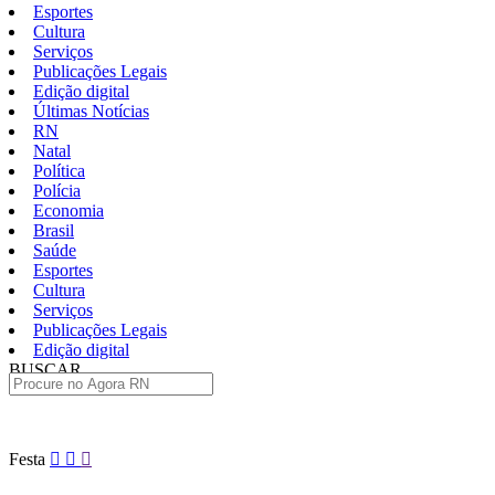
Esportes
Cultura
Serviços
Publicações Legais
Edição digital
Últimas Notícias
RN
Natal
Política
Polícia
Economia
Brasil
Saúde
Esportes
Cultura
Serviços
Publicações Legais
Edição digital
BUSCAR
ÚLTIMAS
Pular
Festa
para
o