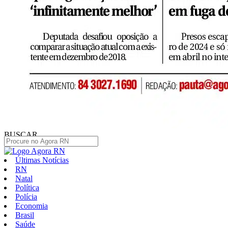
BUSCAR
Últimas Notícias
RN
Natal
Política
Polícia
Economia
Brasil
Saúde