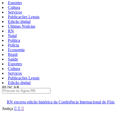
Esportes
Cultura
Serviços
Publicações Legais
Edição digital
Últimas Notícias
RN
Natal
Política
Polícia
Economia
Brasil
Saúde
Esportes
Cultura
Serviços
Publicações Legais
Edição digital
BUSCAR
ÚLTIMAS
histórica da Conferência Internacional de Física de Altas Energias
Pular
Justiça
para
o