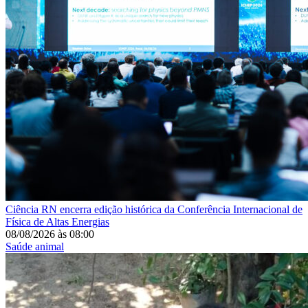
Ciência
RN encerra edição histórica da Conferência Internacional de
Física de Altas Energias
08/08/2026
às
08:00
Saúde animal