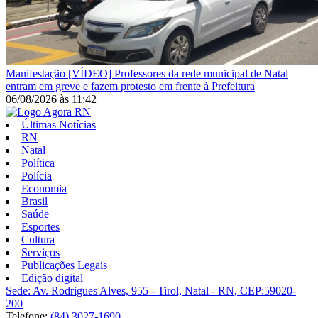
Manifestação
[VÍDEO] Professores da rede municipal de Natal
entram em greve e fazem protesto em frente à Prefeitura
06/08/2026
às
11:42
Últimas Notícias
RN
Natal
Política
Polícia
Economia
Brasil
Saúde
Esportes
Cultura
Serviços
Publicações Legais
Edição digital
Sede: Av. Rodrigues Alves, 955 - Tirol, Natal - RN, CEP:59020-
200
Telefone:
(84) 3027-1690