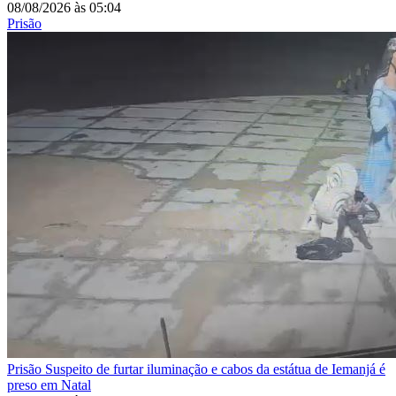
08/08/2026
às
05:04
Prisão
Prisão
Suspeito de furtar iluminação e cabos da estátua de Iemanjá é
preso em Natal