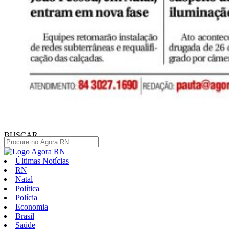
BUSCAR
Últimas Notícias
RN
Natal
Política
Polícia
Economia
Brasil
Saúde