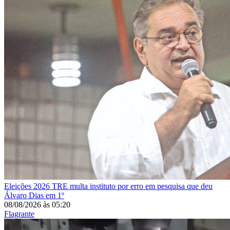
Eleições 2026
TRE multa instituto por erro em pesquisa que deu
Álvaro Dias em 1º
08/08/2026
às
05:20
Flagrante