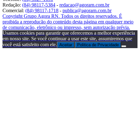
Redação:
(84) 98117-5384
-
redacao@agorarn.com.br
Comercial:
(84) 98117-1718
-
publica@agorarn.com.br
Copyright Grupo Agora RN. Todos os direitos reservados. É
proibida a reprodução do conteúdo desta página em qualquer meio
de comunicação, eletrônico ou impresso, sem autorização prévia.
Usamos cookies para garantir que oferecemos a melhor experiência
em nosso site. Se você continuar a usar este site, assumiremos que
você está satisfeito com ele.
Aceitar
Politica de Privacidade