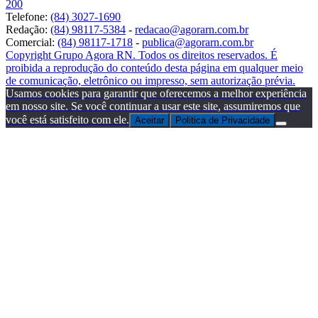
200
Telefone:
(84) 3027-1690
Redação:
(84) 98117-5384
-
redacao@agorarn.com.br
Comercial:
(84) 98117-1718
-
publica@agorarn.com.br
Copyright Grupo Agora RN. Todos os direitos reservados. É
proibida a reprodução do conteúdo desta página em qualquer meio
de comunicação, eletrônico ou impresso, sem autorização prévia.
Usamos cookies para garantir que oferecemos a melhor experiência
em nosso site. Se você continuar a usar este site, assumiremos que
você está satisfeito com ele.
Aceitar
Politica de Privacidade