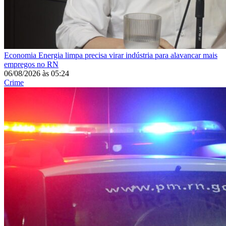
Economia
Energia limpa precisa virar indústria para alavancar mais
empregos no RN
06/08/2026
às
05:24
Crime