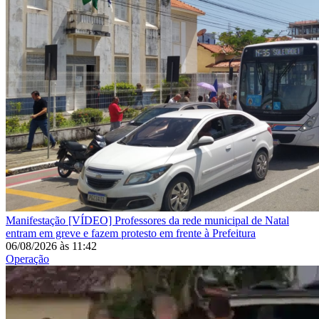
Manifestação
[VÍDEO] Professores da rede municipal de Natal
entram em greve e fazem protesto em frente à Prefeitura
06/08/2026
às
11:42
Operação