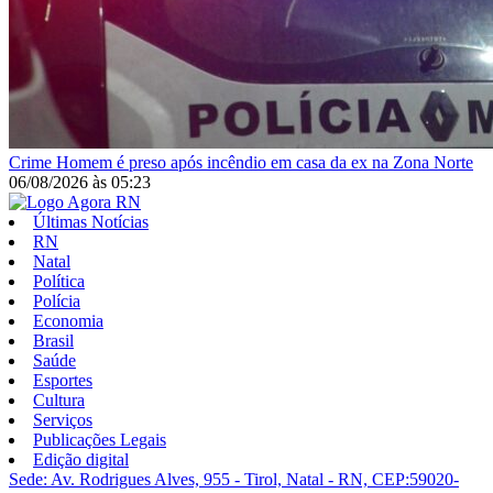
Crime
Homem é preso após incêndio em casa da ex na Zona Norte
06/08/2026
às
05:23
Últimas Notícias
RN
Natal
Política
Polícia
Economia
Brasil
Saúde
Esportes
Cultura
Serviços
Publicações Legais
Edição digital
Sede: Av. Rodrigues Alves, 955 - Tirol, Natal - RN, CEP:59020-