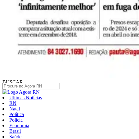
BUSCAR
Últimas Notícias
RN
Natal
Política
Polícia
Economia
Brasil
Saúde