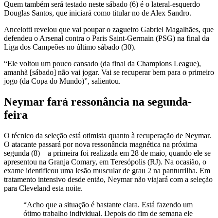
Quem também será testado neste sábado (6) é o lateral-esquerdo
Douglas Santos, que iniciará como titular no de Alex Sandro.
Ancelotti revelou que vai poupar o zagueiro Gabriel Magalhães, que
defendeu o Arsenal contra o Paris Saint-Germain (PSG) na final da
Liga dos Campeões no último sábado (30).
“Ele voltou um pouco cansado (da final da Champions League),
amanhã [sábado] não vai jogar. Vai se recuperar bem para o primeiro
jogo (da Copa do Mundo)”, salientou.
Neymar fará ressonância na segunda-
feira
O técnico da seleção está otimista quanto à recuperação de Neymar.
O atacante passará por nova ressonância magnética na próxima
segunda (8) – a primeira foi realizada em 28 de maio, quando ele se
apresentou na Granja Comary, em Teresópolis (RJ). Na ocasião, o
exame identificou uma lesão muscular de grau 2 na panturrilha. Em
tratamento intensivo desde então, Neymar não viajará com a seleção
para Cleveland esta noite.
“Acho que a situação é bastante clara. Está fazendo um
ótimo trabalho individual. Depois do fim de semana ele