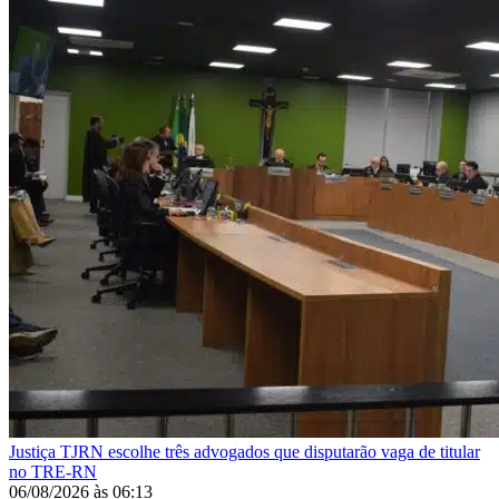
Justiça
TJRN escolhe três advogados que disputarão vaga de titular
no TRE-RN
06/08/2026
às
06:13