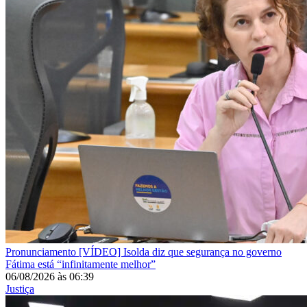
Pronunciamento
[VÍDEO] Isolda diz que segurança no governo
Fátima está “infinitamente melhor”
06/08/2026
às
06:39
Justiça