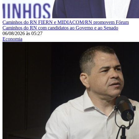
Caminhos do RN
FIERN e MIDIACOM/RN promovem Fórum
Caminhos do RN com candidatos ao Governo e ao Senado
06/08/2026
às
05:27
Economia