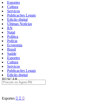
Esportes
Cultura
Serviços
Publicações Legais
Edição digital
Últimas Notícias
RN
Natal
Política
Polícia
Economia
Brasil
Saúde
Esportes
Cultura
Serviços
Publicações Legais
Edição digital
BUSCAR
ÚLTIMAS
Pular
Esportes
para
o