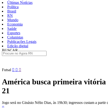
Últimas Notícias
Política
Brasil
RN
Mundo
Economia
Saúde
Esportes
Colunistas
Publicações Legais
Edição digital
BUSCAR
ÚLTIMAS
Pular
Futsal
para
o
América busca primeira vitória 
conteúdo
21
Jogo será no Ginásio Nélio Dias, às 19h30; ingressos custam a partir 