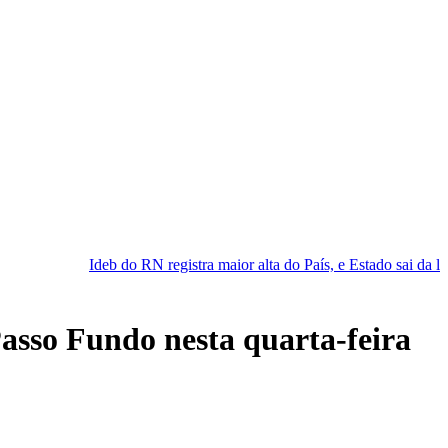
o RN registra maior alta do País, e Estado sai da lanterna
Larissa
Passo Fundo nesta quarta-feira