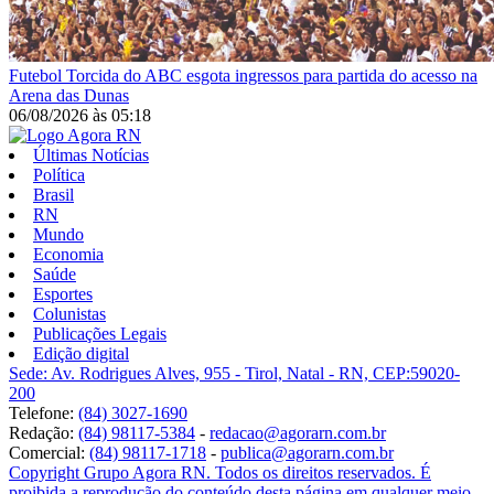
Futebol
Torcida do ABC esgota ingressos para partida do acesso na
Arena das Dunas
06/08/2026
às
05:18
Últimas Notícias
Política
Brasil
RN
Mundo
Economia
Saúde
Esportes
Colunistas
Publicações Legais
Edição digital
Sede: Av. Rodrigues Alves, 955 - Tirol, Natal - RN, CEP:59020-
200
Telefone:
(84) 3027-1690
Redação:
(84) 98117-5384
-
redacao@agorarn.com.br
Comercial:
(84) 98117-1718
-
publica@agorarn.com.br
Copyright Grupo Agora RN. Todos os direitos reservados. É
proibida a reprodução do conteúdo desta página em qualquer meio