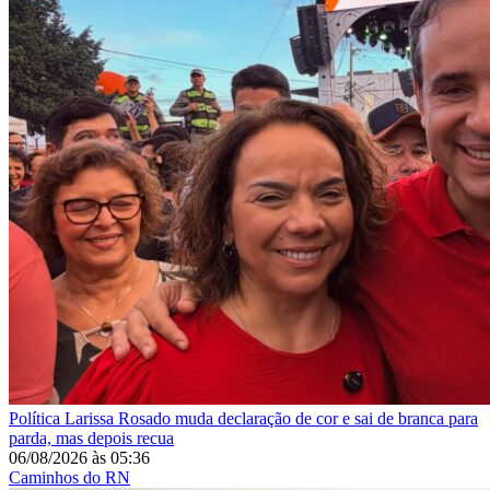
Política
Larissa Rosado muda declaração de cor e sai de branca para
parda, mas depois recua
06/08/2026
às
05:36
Caminhos do RN