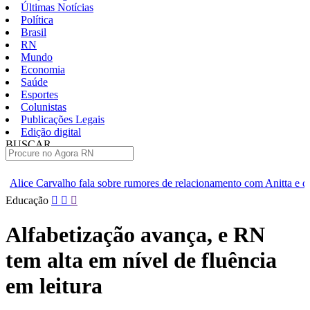
Últimas Notícias
Política
Brasil
RN
Mundo
Economia
Saúde
Esportes
Colunistas
Publicações Legais
Edição digital
BUSCAR
ÚLTIMAS
 sobre rumores de relacionamento com Anitta e defende privacidade
Pular
Educação
para
o
Alfabetização avança, e RN
conteúdo
tem alta em nível de fluência
em leitura