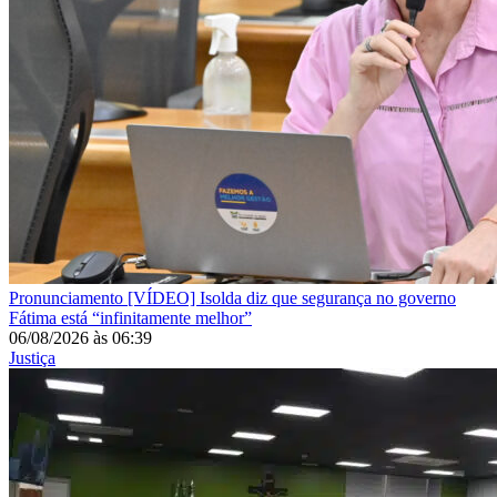
Pronunciamento
[VÍDEO] Isolda diz que segurança no governo
Fátima está “infinitamente melhor”
06/08/2026
às
06:39
Justiça