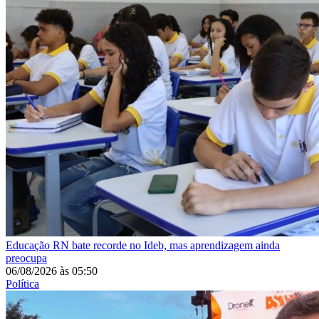
Educação
RN bate recorde no Ideb, mas aprendizagem ainda
preocupa
06/08/2026
às
05:50
Política