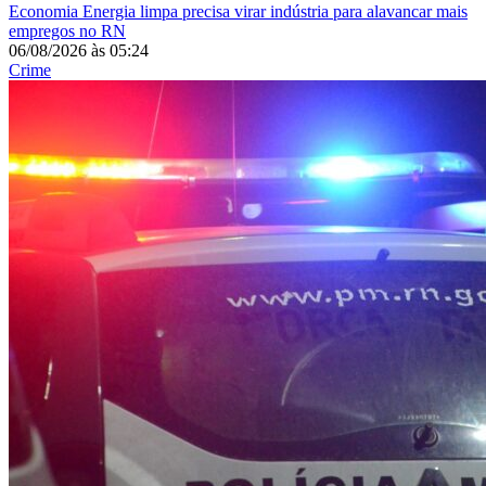
Economia
Energia limpa precisa virar indústria para alavancar mais
empregos no RN
06/08/2026
às
05:24
Crime