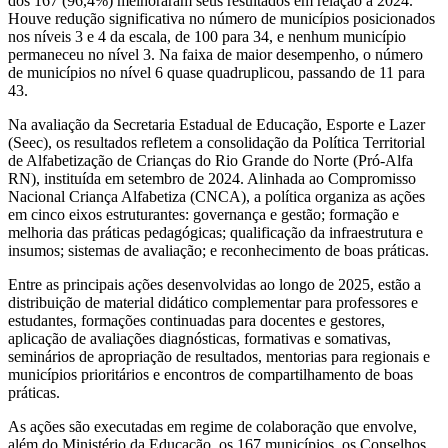
dos 167 (96,4%) melhoraram seus resultados em relação a 2024.
Houve redução significativa no número de municípios posicionados
nos níveis 3 e 4 da escala, de 100 para 34, e nenhum município
permaneceu no nível 3. Na faixa de maior desempenho, o número
de municípios no nível 6 quase quadruplicou, passando de 11 para
43.
Na avaliação da Secretaria Estadual de Educação, Esporte e Lazer
(Seec), os resultados refletem a consolidação da Política Territorial
de Alfabetização de Crianças do Rio Grande do Norte (Pró-Alfa
RN), instituída em setembro de 2024. Alinhada ao Compromisso
Nacional Criança Alfabetiza (CNCA), a política organiza as ações
em cinco eixos estruturantes: governança e gestão; formação e
melhoria das práticas pedagógicas; qualificação da infraestrutura e
insumos; sistemas de avaliação; e reconhecimento de boas práticas.
Entre as principais ações desenvolvidas ao longo de 2025, estão a
distribuição de material didático complementar para professores e
estudantes, formações continuadas para docentes e gestores,
aplicação de avaliações diagnósticas, formativas e somativas,
seminários de apropriação de resultados, mentorias para regionais e
municípios prioritários e encontros de compartilhamento de boas
práticas.
As ações são executadas em regime de colaboração que envolve,
além do Ministério da Educação, os 167 municípios, os Conselhos