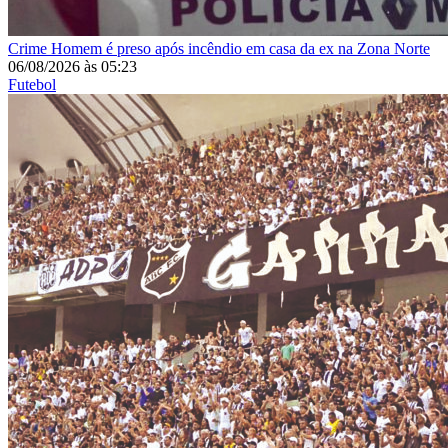
Crime
Homem é preso após incêndio em casa da ex na Zona Norte
06/08/2026
às
05:23
Futebol