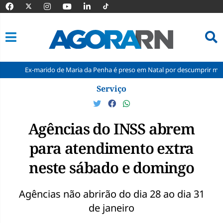
-marido de Maria da Penha é preso em Natal por descumprir medida protet
Pular
Serviço
para
o
conteúdo
Agências do INSS abrem
para atendimento extra
neste sábado e domingo
Agências não abrirão do dia 28 ao dia 31
de janeiro