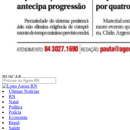
BUSCAR
Últimas Notícias
RN
Natal
Política
Polícia
Economia
Brasil
Saúde