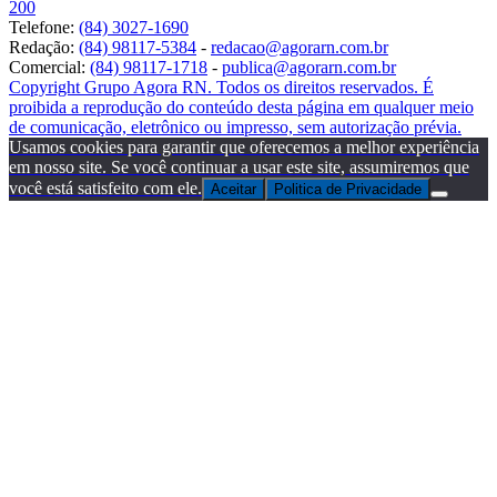
200
Telefone:
(84) 3027-1690
Redação:
(84) 98117-5384
-
redacao@agorarn.com.br
Comercial:
(84) 98117-1718
-
publica@agorarn.com.br
Copyright Grupo Agora RN. Todos os direitos reservados. É
proibida a reprodução do conteúdo desta página em qualquer meio
de comunicação, eletrônico ou impresso, sem autorização prévia.
Usamos cookies para garantir que oferecemos a melhor experiência
em nosso site. Se você continuar a usar este site, assumiremos que
você está satisfeito com ele.
Aceitar
Politica de Privacidade