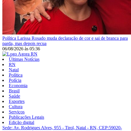
Política
Larissa Rosado muda declaração de cor e sai de branca para
parda, mas depois recua
06/08/2026
às
05:36
Últimas Notícias
RN
Natal
Política
Polícia
Economia
Brasil
Saúde
Esportes
Cultura
Serviços
Publicações Legais
Edição digital
Sede: Av. Rodrigues Alves, 955 - Tirol, Natal - RN, CEP:59020-