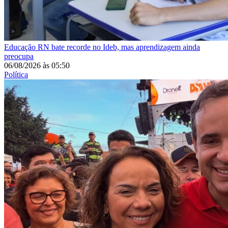
Educação
RN bate recorde no Ideb, mas aprendizagem ainda
preocupa
06/08/2026
às
05:50
Política