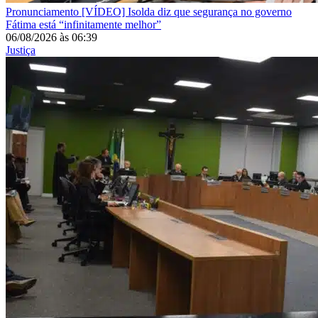
Pronunciamento
[VÍDEO] Isolda diz que segurança no governo
Fátima está “infinitamente melhor”
06/08/2026
às
06:39
Justiça