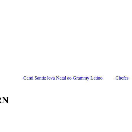
 Santiz leva Natal ao Grammy Latino
Chefes da PF saem em def
RN