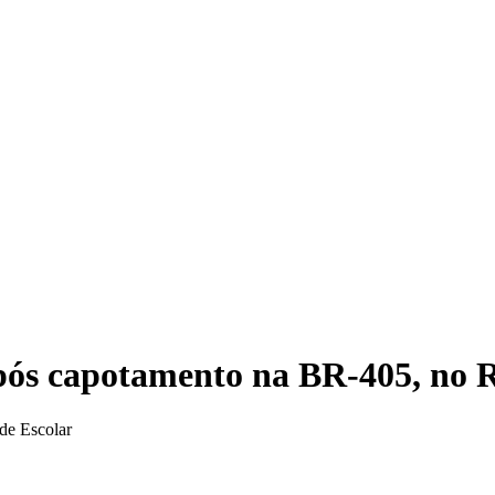
Cami
após capotamento na BR-405, no 
ude Escolar