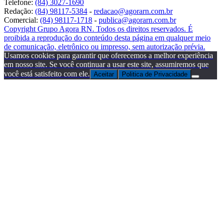
Telefone:
(84) 3027-1690
Redação:
(84) 98117-5384
-
redacao@agorarn.com.br
Comercial:
(84) 98117-1718
-
publica@agorarn.com.br
Copyright Grupo Agora RN. Todos os direitos reservados. É
proibida a reprodução do conteúdo desta página em qualquer meio
de comunicação, eletrônico ou impresso, sem autorização prévia.
Usamos cookies para garantir que oferecemos a melhor experiência
em nosso site. Se você continuar a usar este site, assumiremos que
você está satisfeito com ele.
Aceitar
Politica de Privacidade