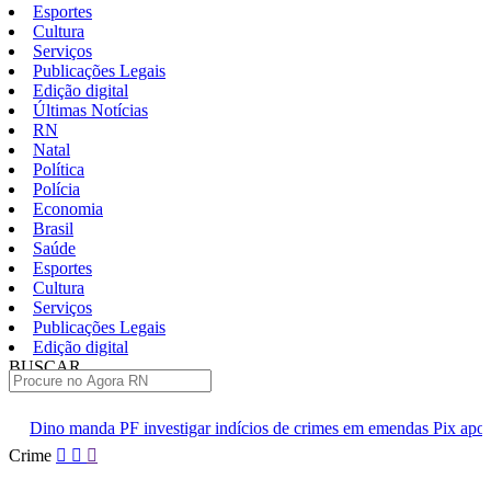
Esportes
Cultura
Serviços
Publicações Legais
Edição digital
Últimas Notícias
RN
Natal
Política
Polícia
Economia
Brasil
Saúde
Esportes
Cultura
Serviços
Publicações Legais
Edição digital
BUSCAR
ÚLTIMAS
stigar indícios de crimes em emendas Pix apontados pelo TCU
A
Pular
Crime
para
o