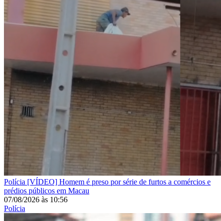
Polícia
[VÍDEO] Homem é preso por série de furtos a comércios e
prédios públicos em Macau
07/08/2026
às
10:56
Polícia