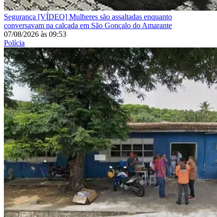
Segurança
[VÍDEO] Mulheres são assaltadas enquanto
conversavam na calçada em São Gonçalo do Amarante
07/08/2026
às
09:53
Polícia