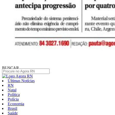
BUSCAR
Últimas Notícias
RN
Natal
Política
Polícia
Economia
Brasil
Saúde