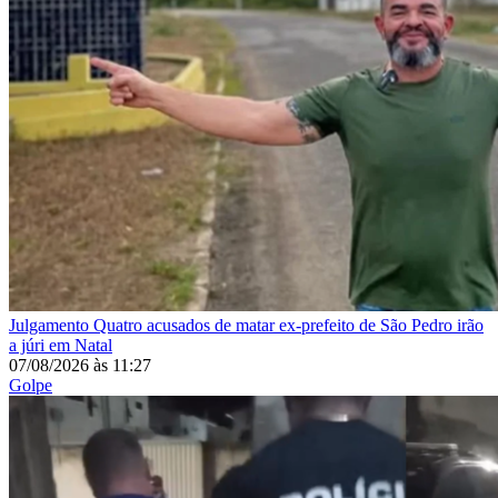
Julgamento
Quatro acusados de matar ex-prefeito de São Pedro irão
a júri em Natal
07/08/2026
às
11:27
Golpe