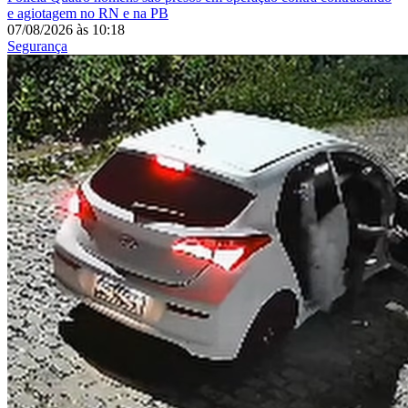
e agiotagem no RN e na PB
07/08/2026
às
10:18
Segurança