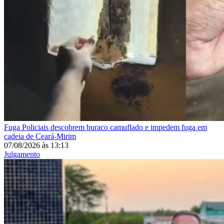
Fuga
Policiais descobrem buraco camuflado e impedem fuga em
cadeia de Ceará-Mirim
07/08/2026
às
13:13
Julgamento