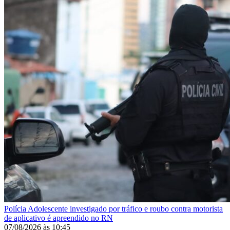
Polícia
Adolescente investigado por tráfico e roubo contra motorista
de aplicativo é apreendido no RN
07/08/2026
às
10:45