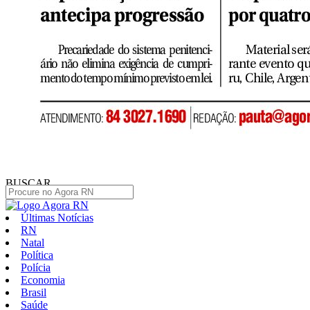
BUSCAR
Últimas Notícias
RN
Natal
Política
Polícia
Economia
Brasil
Saúde