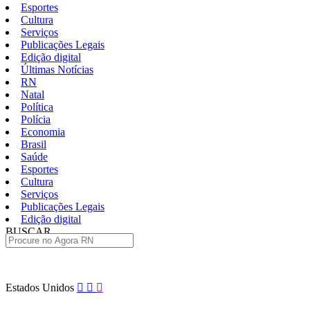
Esportes
Cultura
Serviços
Publicações Legais
Edição digital
Últimas Notícias
RN
Natal
Política
Polícia
Economia
Brasil
Saúde
Esportes
Cultura
Serviços
Publicações Legais
Edição digital
BUSCAR
ÚLTIMAS
Pular
Estados Unidos
para
o