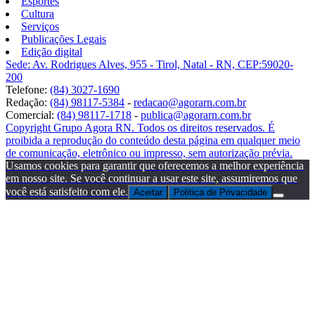
Esportes
Cultura
Serviços
Publicações Legais
Edição digital
Sede: Av. Rodrigues Alves, 955 - Tirol, Natal - RN, CEP:59020-
200
Telefone:
(84) 3027-1690
Redação:
(84) 98117-5384
-
redacao@agorarn.com.br
Comercial:
(84) 98117-1718
-
publica@agorarn.com.br
Copyright Grupo Agora RN. Todos os direitos reservados. É
proibida a reprodução do conteúdo desta página em qualquer meio
de comunicação, eletrônico ou impresso, sem autorização prévia.
Usamos cookies para garantir que oferecemos a melhor experiência
em nosso site. Se você continuar a usar este site, assumiremos que
você está satisfeito com ele.
Aceitar
Politica de Privacidade