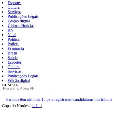
Esportes
Cultura
Serviços
Publicações Legais
Edição digital
Últimas Notícias
RN
Natal
Política
Polícia
Economia
Brasil
Saúde
Esportes
Cultura
Serviços
Publicações Legais
Edição digital
BUSCAR
ÚLTIMAS
té o dia 15 para registrarem candidaturas nos tribunais
Senai RN a
Pular
Copa do Nordeste
para
o