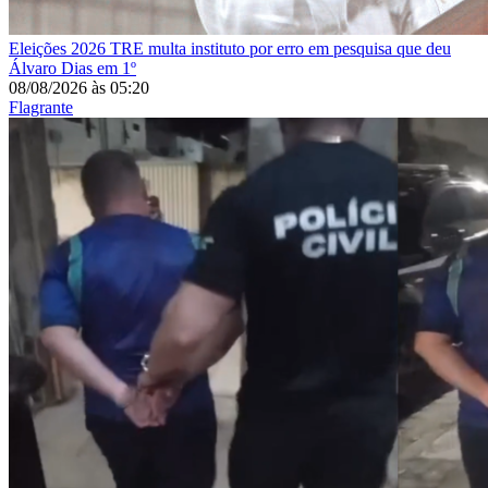
Eleições 2026
TRE multa instituto por erro em pesquisa que deu
Álvaro Dias em 1º
08/08/2026
às
05:20
Flagrante