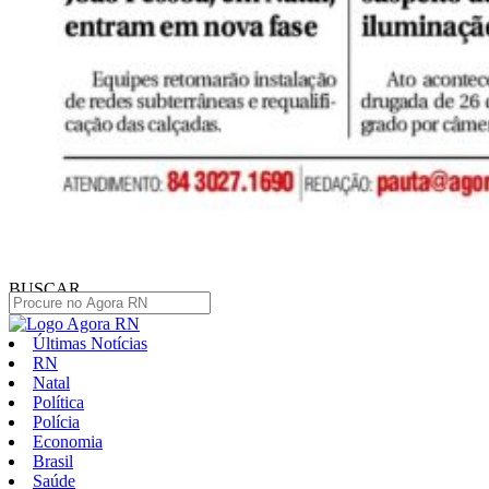
BUSCAR
Últimas Notícias
RN
Natal
Política
Polícia
Economia
Brasil
Saúde