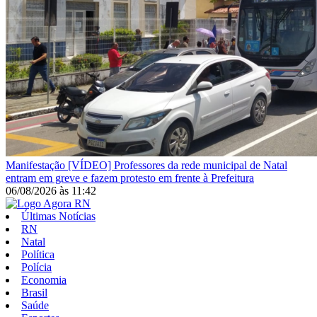
Manifestação
[VÍDEO] Professores da rede municipal de Natal
entram em greve e fazem protesto em frente à Prefeitura
06/08/2026
às
11:42
Últimas Notícias
RN
Natal
Política
Polícia
Economia
Brasil
Saúde