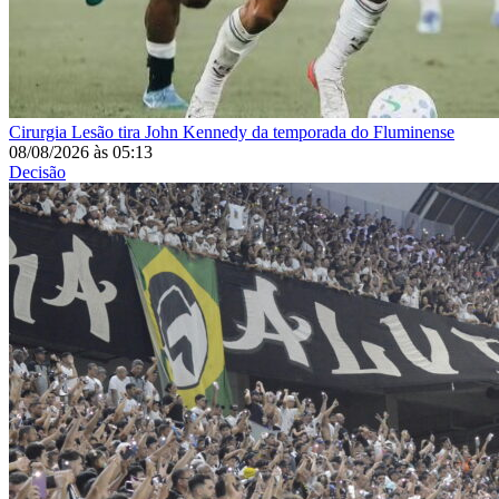
Cirurgia
Lesão tira John Kennedy da temporada do Fluminense
08/08/2026
às
05:13
Decisão