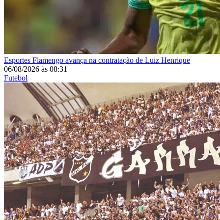
Esportes
Flamengo avança na contratação de Luiz Henrique
06/08/2026
às
08:31
Futebol