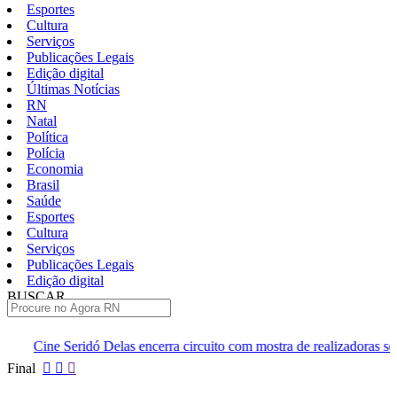
Esportes
Cultura
Serviços
Publicações Legais
Edição digital
Últimas Notícias
RN
Natal
Política
Polícia
Economia
Brasil
Saúde
Esportes
Cultura
Serviços
Publicações Legais
Edição digital
BUSCAR
ÚLTIMAS
as encerra circuito com mostra de realizadoras seridoenses em Caicó
Pular
Final
para
o