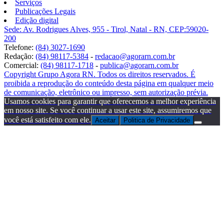
Serviços
Publicações Legais
Edição digital
Sede: Av. Rodrigues Alves, 955 - Tirol, Natal - RN, CEP:59020-
200
Telefone:
(84) 3027-1690
Redação:
(84) 98117-5384
-
redacao@agorarn.com.br
Comercial:
(84) 98117-1718
-
publica@agorarn.com.br
Copyright Grupo Agora RN. Todos os direitos reservados. É
proibida a reprodução do conteúdo desta página em qualquer meio
de comunicação, eletrônico ou impresso, sem autorização prévia.
Usamos cookies para garantir que oferecemos a melhor experiência
em nosso site. Se você continuar a usar este site, assumiremos que
você está satisfeito com ele.
Aceitar
Politica de Privacidade