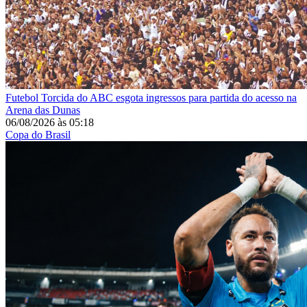
Futebol
Torcida do ABC esgota ingressos para partida do acesso na
Arena das Dunas
06/08/2026
às
05:18
Copa do Brasil