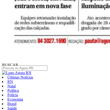
BUSCAR
Últimas Notícias
RN
Natal
Política
Polícia
Economia
Brasil
Saúde