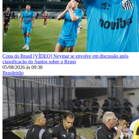
Copa do Brasil
[VÍDEO] Neymar se envolve em discussão após
classificação do Santos sobre o Remo
05/08/2026
às
09:38
Brasileirão