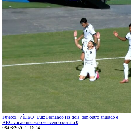
Futebol
[VÍDEO] Luiz Fernando faz dois, tem outro anulado e
ABC vai ao intervalo vencendo por 2 a 0
08/08/2026
às
16:54