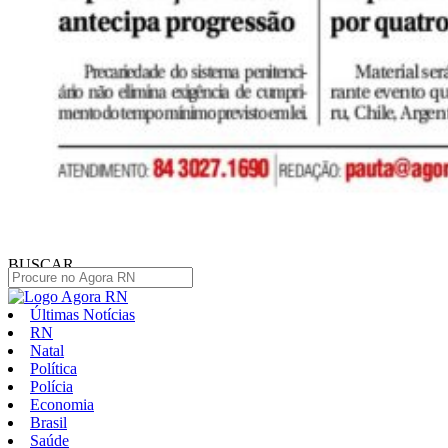
BUSCAR
Últimas Notícias
RN
Natal
Política
Polícia
Economia
Brasil
Saúde