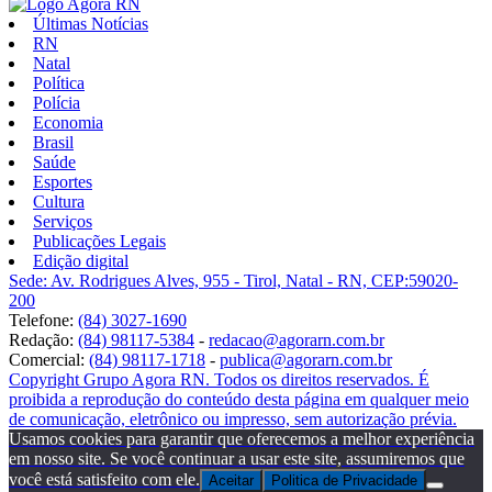
Últimas Notícias
RN
Natal
Política
Polícia
Economia
Brasil
Saúde
Esportes
Cultura
Serviços
Publicações Legais
Edição digital
Sede: Av. Rodrigues Alves, 955 - Tirol, Natal - RN, CEP:59020-
200
Telefone:
(84) 3027-1690
Redação:
(84) 98117-5384
-
redacao@agorarn.com.br
Comercial:
(84) 98117-1718
-
publica@agorarn.com.br
Copyright Grupo Agora RN. Todos os direitos reservados. É
proibida a reprodução do conteúdo desta página em qualquer meio
de comunicação, eletrônico ou impresso, sem autorização prévia.
Usamos cookies para garantir que oferecemos a melhor experiência
em nosso site. Se você continuar a usar este site, assumiremos que
você está satisfeito com ele.
Aceitar
Politica de Privacidade