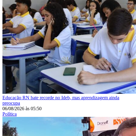
Educação
RN bate recorde no Ideb, mas aprendizagem ainda
preocupa
06/08/2026
às
05:50
Política