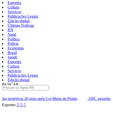
Esportes
Cultura
Serviços
Publicações Legais
Edição digital
Últimas Notícias
RN
Natal
Política
Polícia
Economia
Brasil
Saúde
Esportes
Cultura
Serviços
Publicações Legais
Edição digital
BUSCAR
ÚLTIMAS
 após Lei Maria da Penha
ABC aguarda aval da PM para vender m
Pular
Esportes
para
o