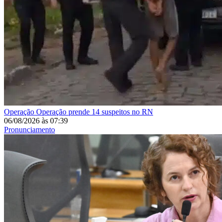
Operação
Operação prende 14 suspeitos no RN
06/08/2026
às
07:39
Pronunciamento