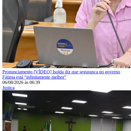
Pronunciamento
[VÍDEO] Isolda diz que segurança no governo
Fátima está “infinitamente melhor”
06/08/2026
às
06:39
Justiça