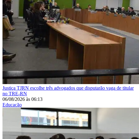
Justiça
TJRN escolhe três advogados que disputarão vaga de titular
no TRE-RN
06/08/2026
às
06:13
Educação