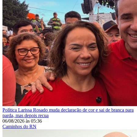
Política
Larissa Rosado muda declaração de cor e sai de branca para
parda, mas depois recua
06/08/2026
às
05:36
Caminhos do RN