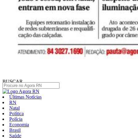
BUSCAR
Últimas Notícias
RN
Natal
Política
Polícia
Economia
Brasil
Saúde