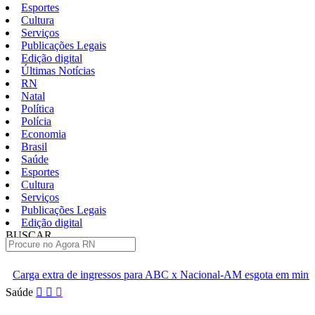
Esportes
Cultura
Serviços
Publicações Legais
Edição digital
Últimas Notícias
RN
Natal
Política
Polícia
Economia
Brasil
Saúde
Esportes
Cultura
Serviços
Publicações Legais
Edição digital
BUSCAR
ÚLTIMAS
ressos para ABC x Nacional-AM esgota em minutos
Cúpula do PL 
Pular
Saúde
para
o