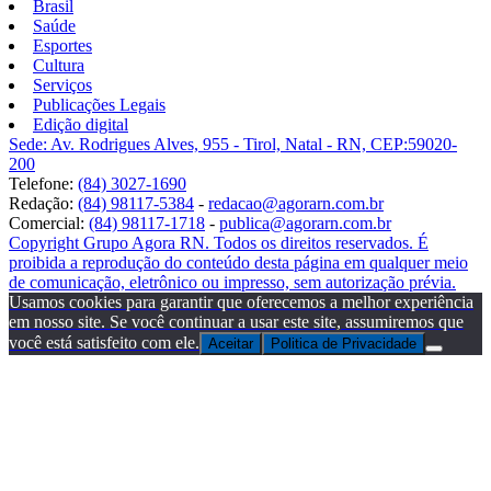
Brasil
Saúde
Esportes
Cultura
Serviços
Publicações Legais
Edição digital
Sede: Av. Rodrigues Alves, 955 - Tirol, Natal - RN, CEP:59020-
200
Telefone:
(84) 3027-1690
Redação:
(84) 98117-5384
-
redacao@agorarn.com.br
Comercial:
(84) 98117-1718
-
publica@agorarn.com.br
Copyright Grupo Agora RN. Todos os direitos reservados. É
proibida a reprodução do conteúdo desta página em qualquer meio
de comunicação, eletrônico ou impresso, sem autorização prévia.
Usamos cookies para garantir que oferecemos a melhor experiência
em nosso site. Se você continuar a usar este site, assumiremos que
você está satisfeito com ele.
Aceitar
Politica de Privacidade