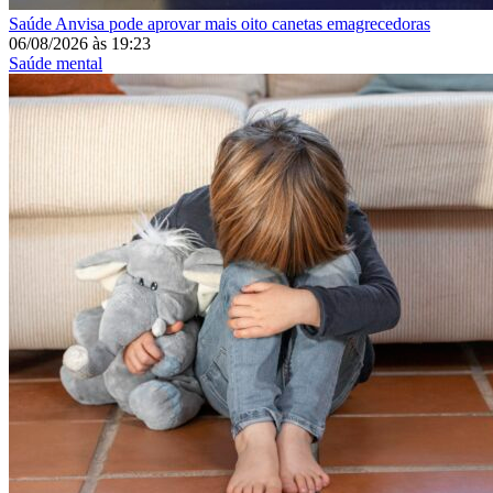
Saúde
Anvisa pode aprovar mais oito canetas emagrecedoras
06/08/2026
às
19:23
Saúde mental