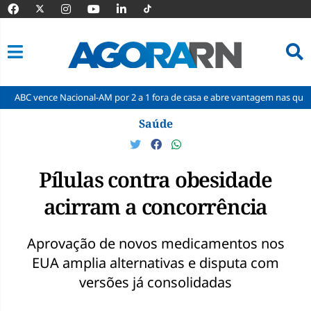
 Nacional-AM por 2 a 1 fora de casa e abre vantagem nas quartas
Cin
Pular
Saúde
para
o
conteúdo
Pílulas contra obesidade
acirram a concorrência
Aprovação de novos medicamentos nos
EUA amplia alternativas e disputa com
versões já consolidadas