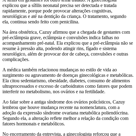
explicou que a sífilis neonatal precisa ser detectada e tratada
rapidamente, porque pode provocar alterações cognitivas,
neurológicas e até na dentição da criança. O tratamento, segundo
ela, continua sendo feito com penicilina.
Na área obstétrica, Cazuy afirmou que a chegada de gestantes com
pré-eclâmpsia grave, eclâmpsia e convulsões indica falhas no
acompanhamento pré-natal. Ela explicou que a pré-eclâmpsia não se
resume à pressão alta, podendo atingir rins, fígado e sistema
neurológico, além de provocar dor de cabeça, convulsões e outras
complicações.
A médica também relacionou mudanças no estilo de vida ao
surgimento ou agravamento de doenças ginecológicas e metabólicas.
Ela citou sedentarismo, obesidade, diabetes, consumo de alimentos
ultraprocessados e excesso de carboidratos como fatores que podem
interferir no metabolismo, nos ovários e na fertilidade.
Ao falar sobre a antiga síndrome dos ovários policísticos, Cazuy
lembrou que houve mudança recente na nomenclatura, com a
adoção da expressão síndrome ovariana metabólica poliendócrina.
Segundo ela, a alteração reflete melhor a relação da condição com
fatores hormonais e metabólicos.
No encerramento da entrevista, a ginecologista reforçou que a