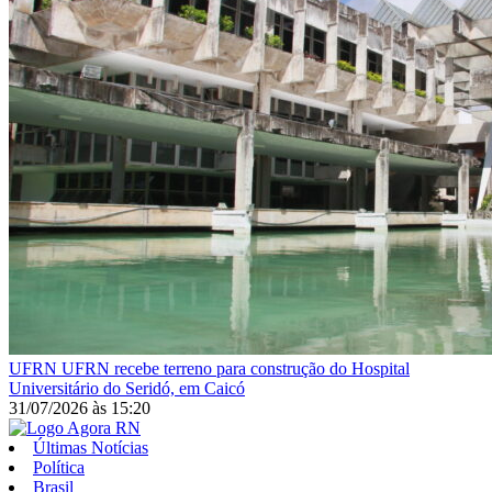
UFRN
UFRN recebe terreno para construção do Hospital
Universitário do Seridó, em Caicó
31/07/2026
às
15:20
Últimas Notícias
Política
Brasil