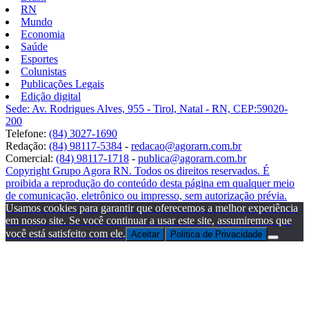
RN
Mundo
Economia
Saúde
Esportes
Colunistas
Publicações Legais
Edição digital
Sede: Av. Rodrigues Alves, 955 - Tirol, Natal - RN, CEP:59020-
200
Telefone:
(84) 3027-1690
Redação:
(84) 98117-5384
-
redacao@agorarn.com.br
Comercial:
(84) 98117-1718
-
publica@agorarn.com.br
Copyright Grupo Agora RN. Todos os direitos reservados. É
proibida a reprodução do conteúdo desta página em qualquer meio
de comunicação, eletrônico ou impresso, sem autorização prévia.
Usamos cookies para garantir que oferecemos a melhor experiência
em nosso site. Se você continuar a usar este site, assumiremos que
você está satisfeito com ele.
Aceitar
Politica de Privacidade