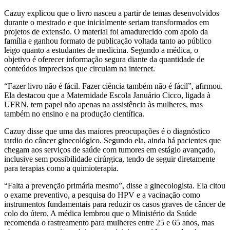
Cazuy explicou que o livro nasceu a partir de temas desenvolvidos
durante o mestrado e que inicialmente seriam transformados em
projetos de extensão. O material foi amadurecido com apoio da
família e ganhou formato de publicação voltada tanto ao público
leigo quanto a estudantes de medicina. Segundo a médica, o
objetivo é oferecer informação segura diante da quantidade de
conteúdos imprecisos que circulam na internet.
“Fazer livro não é fácil. Fazer ciência também não é fácil”, afirmou.
Ela destacou que a Maternidade Escola Januário Cicco, ligada à
UFRN, tem papel não apenas na assistência às mulheres, mas
também no ensino e na produção científica.
Cazuy disse que uma das maiores preocupações é o diagnóstico
tardio do câncer ginecológico. Segundo ela, ainda há pacientes que
chegam aos serviços de saúde com tumores em estágio avançado,
inclusive sem possibilidade cirúrgica, tendo de seguir diretamente
para terapias como a quimioterapia.
“Falta a prevenção primária mesmo”, disse a ginecologista. Ela citou
o exame preventivo, a pesquisa do HPV e a vacinação como
instrumentos fundamentais para reduzir os casos graves de câncer de
colo do útero. A médica lembrou que o Ministério da Saúde
recomenda o rastreamento para mulheres entre 25 e 65 anos, mas