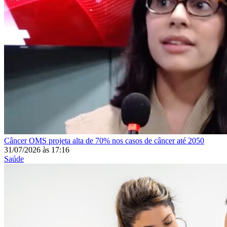
Câncer
OMS projeta alta de 70% nos casos de câncer até 2050
31/07/2026
às
17:16
Saúde