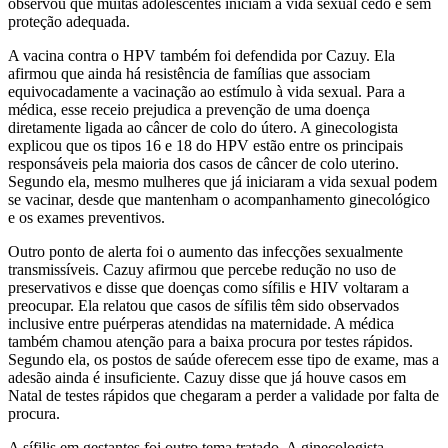
observou que muitas adolescentes iniciam a vida sexual cedo e sem
proteção adequada.
A vacina contra o HPV também foi defendida por Cazuy. Ela
afirmou que ainda há resistência de famílias que associam
equivocadamente a vacinação ao estímulo à vida sexual. Para a
médica, esse receio prejudica a prevenção de uma doença
diretamente ligada ao câncer de colo do útero. A ginecologista
explicou que os tipos 16 e 18 do HPV estão entre os principais
responsáveis pela maioria dos casos de câncer de colo uterino.
Segundo ela, mesmo mulheres que já iniciaram a vida sexual podem
se vacinar, desde que mantenham o acompanhamento ginecológico
e os exames preventivos.
Outro ponto de alerta foi o aumento das infecções sexualmente
transmissíveis. Cazuy afirmou que percebe redução no uso de
preservativos e disse que doenças como sífilis e HIV voltaram a
preocupar. Ela relatou que casos de sífilis têm sido observados
inclusive entre puérperas atendidas na maternidade. A médica
também chamou atenção para a baixa procura por testes rápidos.
Segundo ela, os postos de saúde oferecem esse tipo de exame, mas a
adesão ainda é insuficiente. Cazuy disse que já houve casos em
Natal de testes rápidos que chegaram a perder a validade por falta de
procura.
A sífilis em gestantes foi outro tema tratado. A ginecologista