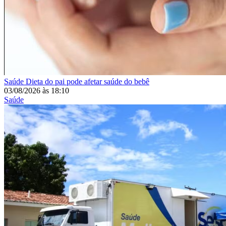
Saúde
Dieta do pai pode afetar saúde do bebê
03/08/2026
às
18:10
Saúde