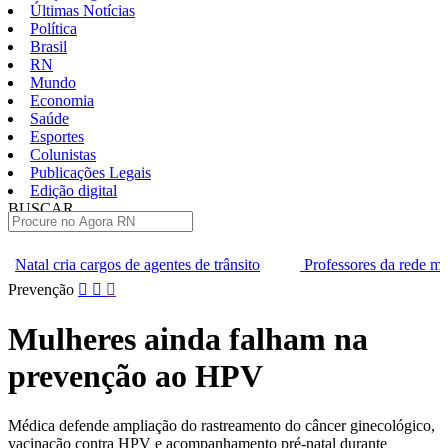
Últimas Notícias
Política
Brasil
RN
Mundo
Economia
Saúde
Esportes
Colunistas
Publicações Legais
Edição digital
BUSCAR
ÚLTIMAS
gentes de trânsito
Professores da rede municipal de Natal inicia
Pular
Prevenção
para
o
Mulheres ainda falham na
conteúdo
prevenção ao HPV
Médica defende ampliação do rastreamento do câncer ginecológico,
vacinação contra HPV e acompanhamento pré-natal durante