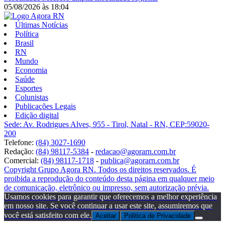
05/08/2026
às
18:04
Últimas Notícias
Política
Brasil
RN
Mundo
Economia
Saúde
Esportes
Colunistas
Publicações Legais
Edição digital
Sede: Av. Rodrigues Alves, 955 - Tirol, Natal - RN, CEP:59020-
200
Telefone:
(84) 3027-1690
Redação:
(84) 98117-5384
-
redacao@agorarn.com.br
Comercial:
(84) 98117-1718
-
publica@agorarn.com.br
Copyright Grupo Agora RN. Todos os direitos reservados. É
proibida a reprodução do conteúdo desta página em qualquer meio
de comunicação, eletrônico ou impresso, sem autorização prévia.
Usamos cookies para garantir que oferecemos a melhor experiência
em nosso site. Se você continuar a usar este site, assumiremos que
você está satisfeito com ele.
Aceitar
Politica de Privacidade