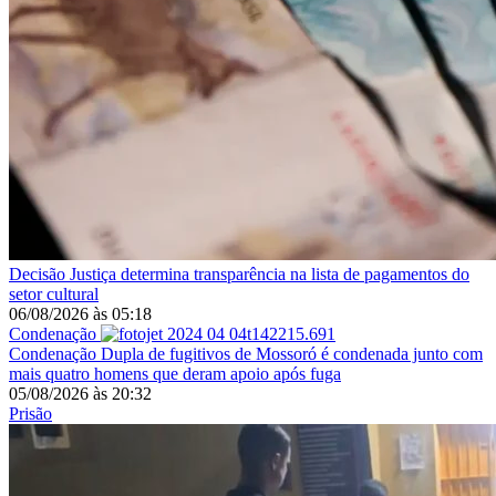
Decisão
Justiça determina transparência na lista de pagamentos do
setor cultural
06/08/2026
às
05:18
Condenação
Condenação
Dupla de fugitivos de Mossoró é condenada junto com
mais quatro homens que deram apoio após fuga
05/08/2026
às
20:32
Prisão