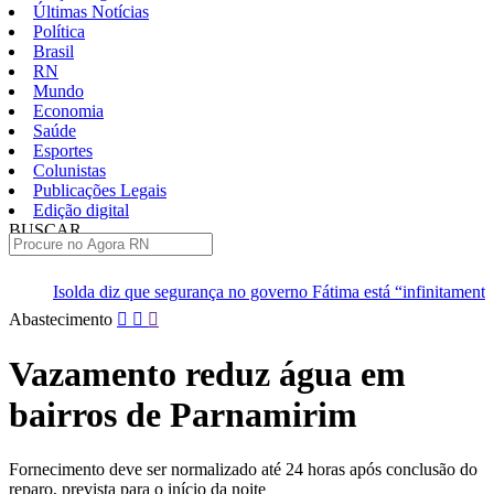
Últimas Notícias
Política
Brasil
RN
Mundo
Economia
Saúde
Esportes
Colunistas
Publicações Legais
Edição digital
BUSCAR
ÚLTIMAS
e segurança no governo Fátima está “infinitamente melhor”
TJRN 
Pular
Abastecimento
para
o
Vazamento reduz água em
conteúdo
bairros de Parnamirim
Fornecimento deve ser normalizado até 24 horas após conclusão do
reparo, prevista para o início da noite