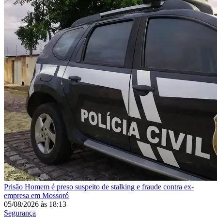
Prisão
Homem é preso suspeito de stalking e fraude contra ex-
empresa em Mossoró
05/08/2026
às
18:13
Segurança