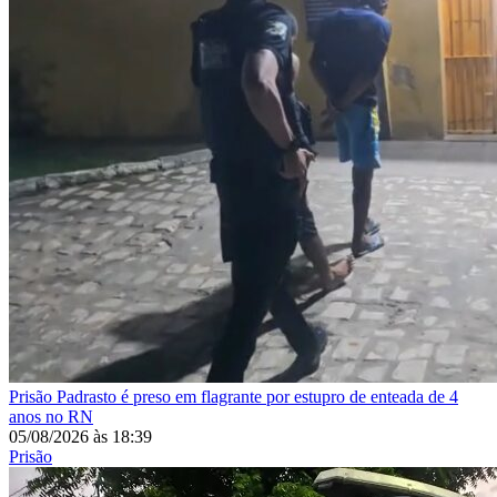
Prisão
Padrasto é preso em flagrante por estupro de enteada de 4
anos no RN
05/08/2026
às
18:39
Prisão