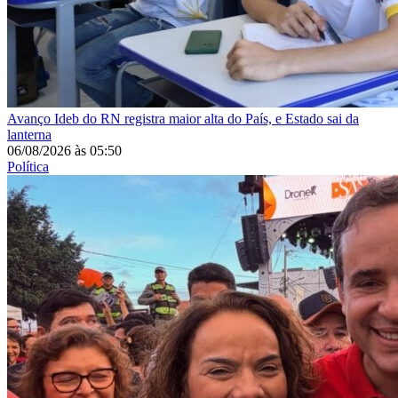
Avanço
Ideb do RN registra maior alta do País, e Estado sai da
lanterna
06/08/2026
às
05:50
Política