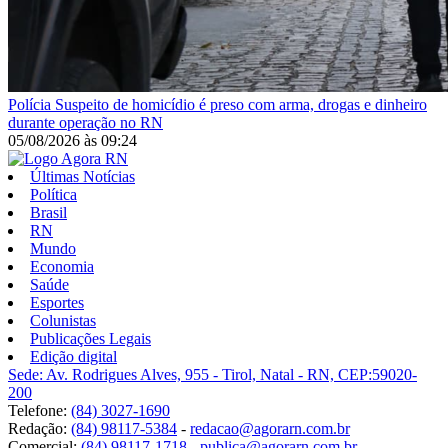
Polícia
Suspeito de homicídio é preso com arma, drogas e dinheiro
durante operação no RN
05/08/2026
às
09:24
Últimas Notícias
Política
Brasil
RN
Mundo
Economia
Saúde
Esportes
Colunistas
Publicações Legais
Edição digital
Sede: Av. Rodrigues Alves, 955 - Tirol, Natal - RN, CEP:59020-
200
Telefone:
(84) 3027-1690
Redação:
(84) 98117-5384
-
redacao@agorarn.com.br
Comercial:
(84) 98117-1718
-
publica@agorarn.com.br