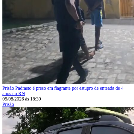
Prisão
Padrasto é preso em flagrante por estupro de enteada de 4
anos no RN
05/08/2026
às
18:39
Prisão