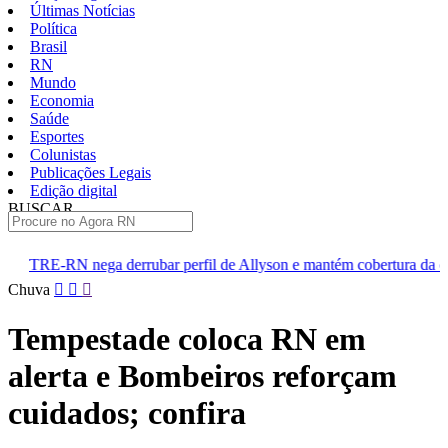
Últimas Notícias
Política
Brasil
RN
Mundo
Economia
Saúde
Esportes
Colunistas
Publicações Legais
Edição digital
BUSCAR
ÚLTIMAS
 derrubar perfil de Allyson e mantém cobertura da convenção
D
Pular
Chuva
para
o
Tempestade coloca RN em
conteúdo
alerta e Bombeiros reforçam
cuidados; confira