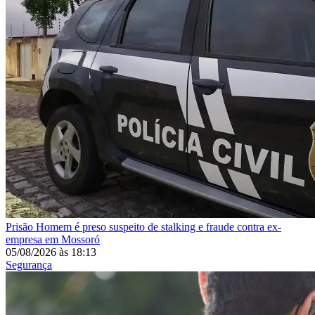
Prisão
Homem é preso suspeito de stalking e fraude contra ex-
empresa em Mossoró
05/08/2026
às
18:13
Segurança