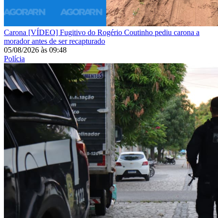
Carona
[VÍDEO] Fugitivo do Rogério Coutinho pediu carona a
morador antes de ser recapturado
05/08/2026
às
09:48
Polícia