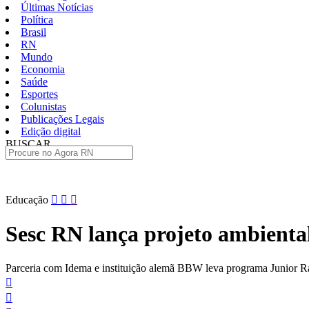
Últimas Notícias
Política
Brasil
RN
Mundo
Economia
Saúde
Esportes
Colunistas
Publicações Legais
Edição digital
BUSCAR
ÚLTIMAS
Pular
Educação
para
o
Sesc RN lança projeto ambienta
conteúdo
Parceria com Idema e instituição alemã BBW leva programa Junior Ra