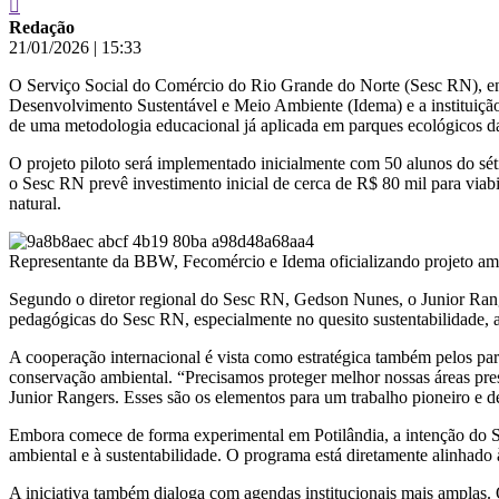
Redação
21/01/2026
|
15:33
O Serviço Social do Comércio do Rio Grande do Norte (Sesc RN), enti
Desenvolvimento Sustentável e Meio Ambiente (Idema) e a instituição 
de uma metodologia educacional já aplicada em parques ecológicos 
O projeto piloto será implementado inicialmente com 50 alunos do sé
o Sesc RN prevê investimento inicial de cerca de R$ 80 mil para viabi
natural.
Representante da BBW, Fecomércio e Idema oficializando projeto am
Segundo o diretor regional do Sesc RN, Gedson Nunes, o Junior Ranger
pedagógicas do Sesc RN, especialmente no quesito sustentabilidade, 
A cooperação internacional é vista como estratégica também pelos p
conservação ambiental. “Precisamos proteger melhor nossas áreas pres
Junior Rangers. Esses são os elementos para um trabalho pioneiro e d
Embora comece de forma experimental em Potilândia, a intenção do S
ambiental e à sustentabilidade. O programa está diretamente alinhado 
A iniciativa também dialoga com agendas institucionais mais amplas