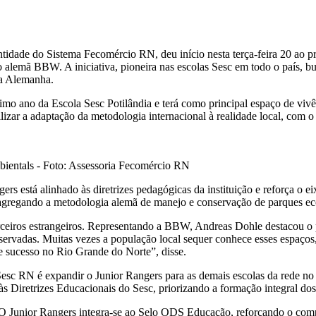
dade do Sistema Fecomércio RN, deu início nesta terça-feira 20 ao pro
alemã BBW. A iniciativa, pioneira nas escolas Sesc em todo o país, bus
da Alemanha.
timo ano da Escola Sesc Potilândia e terá como principal espaço de viv
lizar a adaptação da metodologia internacional à realidade local, com 
bientals - Foto: Assessoria Fecomércio RN
s está alinhado às diretrizes pedagógicas da instituição e reforça o e
agregando a metodologia alemã de manejo e conservação de parques eco
arceiros estrangeiros. Representando a BBW, Andreas Dohle destacou 
ervadas. Muitas vezes a população local sequer conhece esses espaços, 
e sucesso no Rio Grande do Norte”, disse.
esc RN é expandir o Junior Rangers para as demais escolas da rede n
às Diretrizes Educacionais do Sesc, priorizando a formação integral dos
. O Junior Rangers integra-se ao Selo ODS Educação, reforçando o co