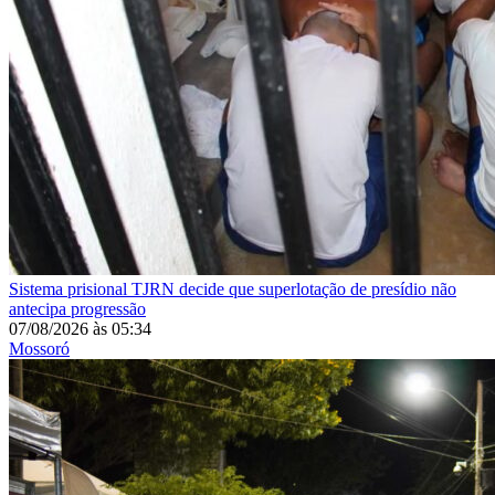
Sistema prisional
TJRN decide que superlotação de presídio não
antecipa progressão
07/08/2026
às
05:34
Mossoró