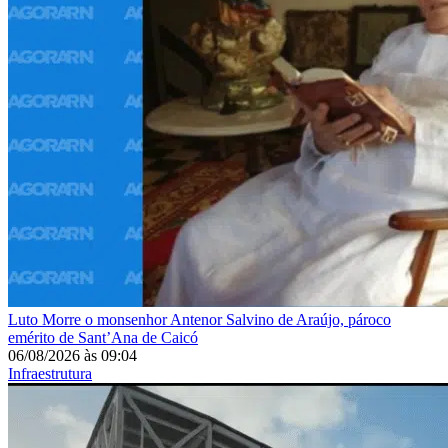
Luto
Morre o monsenhor Antenor Salvino de Araújo, pároco
emérito de Sant’Ana de Caicó
06/08/2026
às
09:04
Infraestrutura