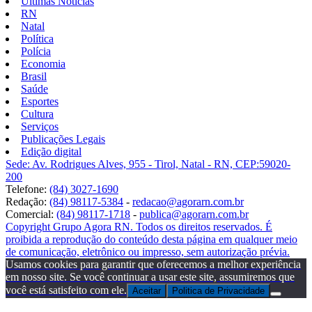
Últimas Notícias
RN
Natal
Política
Polícia
Economia
Brasil
Saúde
Esportes
Cultura
Serviços
Publicações Legais
Edição digital
Sede: Av. Rodrigues Alves, 955 - Tirol, Natal - RN, CEP:59020-
200
Telefone:
(84) 3027-1690
Redação:
(84) 98117-5384
-
redacao@agorarn.com.br
Comercial:
(84) 98117-1718
-
publica@agorarn.com.br
Copyright Grupo Agora RN. Todos os direitos reservados. É
proibida a reprodução do conteúdo desta página em qualquer meio
de comunicação, eletrônico ou impresso, sem autorização prévia.
Usamos cookies para garantir que oferecemos a melhor experiência
em nosso site. Se você continuar a usar este site, assumiremos que
você está satisfeito com ele.
Aceitar
Politica de Privacidade