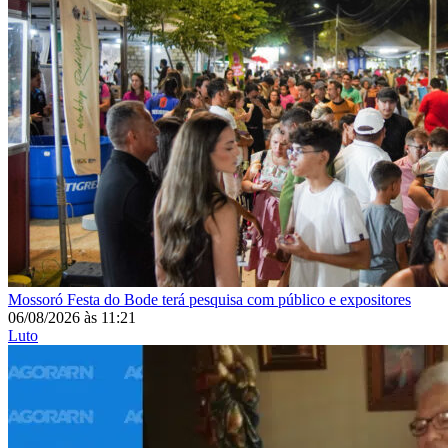
Mossoró
Festa do Bode terá pesquisa com público e expositores
06/08/2026
às
11:21
Luto