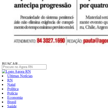
BUSCAR
Últimas Notícias
RN
Natal
Política
Polícia
Economia
Brasil
Saúde