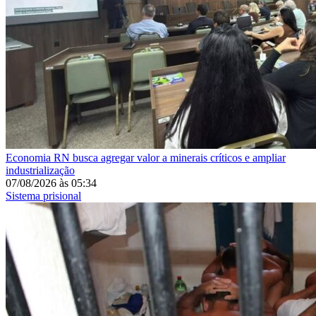
Economia
RN busca agregar valor a minerais críticos e ampliar
industrialização
07/08/2026
às
05:34
Sistema prisional