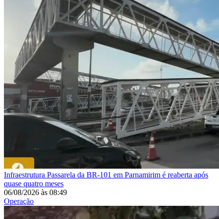
Infraestrutura
Passarela da BR-101 em Parnamirim é reaberta após
quase quatro meses
06/08/2026
às
08:49
Operação