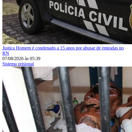
Justiça
Homem é condenado a 15 anos por abusar de enteadas no
RN
07/08/2026
às
05:39
Sistema prisional