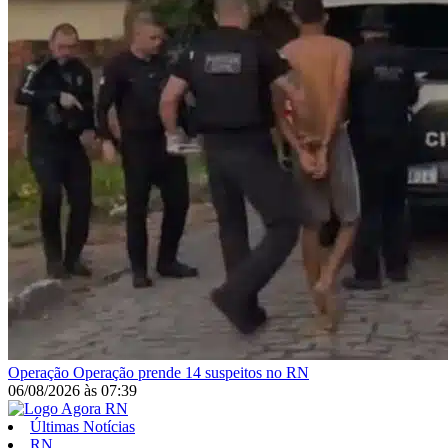
Operação
Operação prende 14 suspeitos no RN
06/08/2026
às
07:39
Últimas Notícias
RN