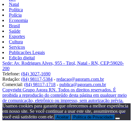
Natal
Política
Polícia
Economia
Brasil
Saúde
Esportes
Cultura
Serviços
Publicações Legais
Edição digital
Sede: Av. Rodrigues Alves, 955 - Tirol, Natal - RN, CEP:59020-
200
Telefone:
(84) 3027-1690
Redação:
(84) 98117-5384
-
redacao@agorarn.com.br
Comercial:
(84) 98117-1718
-
publica@agorarn.com.br
Copyright Grupo Agora RN. Todos os direitos reservados. É
proibida a reprodução do conteúdo desta página em qualquer meio
de comunicação, eletrônico ou impresso, sem autorização prévia.
Usamos cookies para garantir que oferecemos a melhor experiência
em nosso site. Se você continuar a usar este site, assumiremos que
você está satisfeito com ele.
Aceitar
Politica de Privacidade