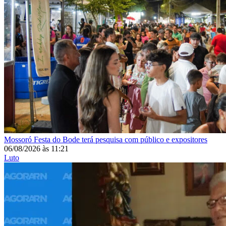
Mossoró
Festa do Bode terá pesquisa com público e expositores
06/08/2026
às
11:21
Luto