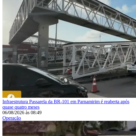
Infraestrutura
Passarela da BR-101 em Parnamirim é reaberta após
quase quatro meses
06/08/2026
às
08:49
Operação