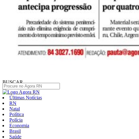
BUSCAR
Últimas Notícias
RN
Natal
Política
Polícia
Economia
Brasil
Saúde