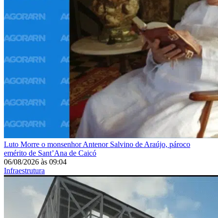
Luto
Morre o monsenhor Antenor Salvino de Araújo, pároco
emérito de Sant’Ana de Caicó
06/08/2026
às
09:04
Infraestrutura