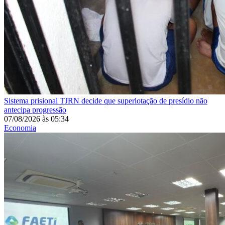
Sistema prisional
TJRN decide que superlotação de presídio não
antecipa progressão
07/08/2026
às
05:34
Economia