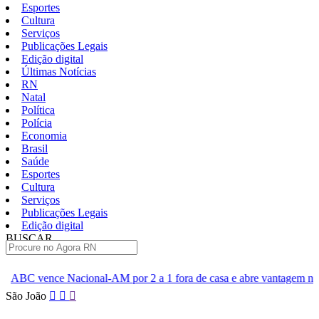
Esportes
Cultura
Serviços
Publicações Legais
Edição digital
Últimas Notícias
RN
Natal
Política
Polícia
Economia
Brasil
Saúde
Esportes
Cultura
Serviços
Publicações Legais
Edição digital
BUSCAR
ÚLTIMAS
AM por 2 a 1 fora de casa e abre vantagem nas quartas
Cine Se
Pular
São João
para
o