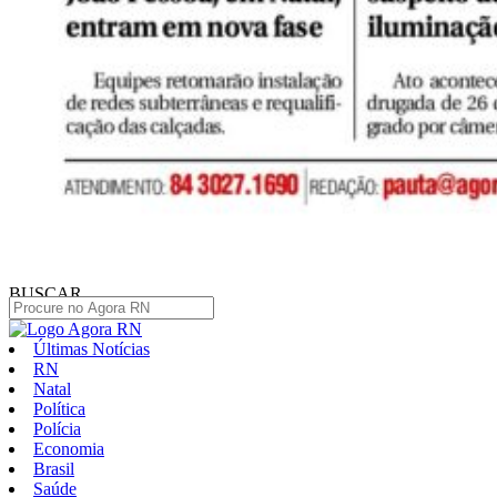
BUSCAR
Últimas Notícias
RN
Natal
Política
Polícia
Economia
Brasil
Saúde