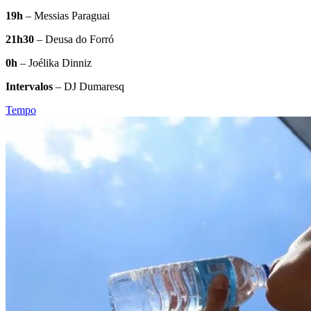
19h
– Messias Paraguai
21h30
– Deusa do Forró
0h
– Joélika Dinniz
Intervalos
– DJ Dumaresq
Tempo