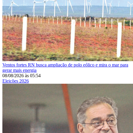
Ventos fortes
RN busca ampliação de polo eólico e mira o mar para
gerar mais energia
08/08/2026
às
05:54
Eleições 2026