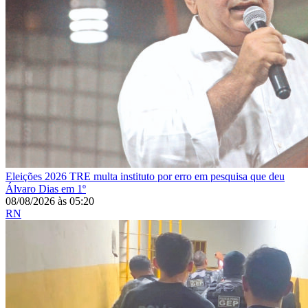
Eleições 2026
TRE multa instituto por erro em pesquisa que deu
Álvaro Dias em 1º
08/08/2026
às
05:20
RN