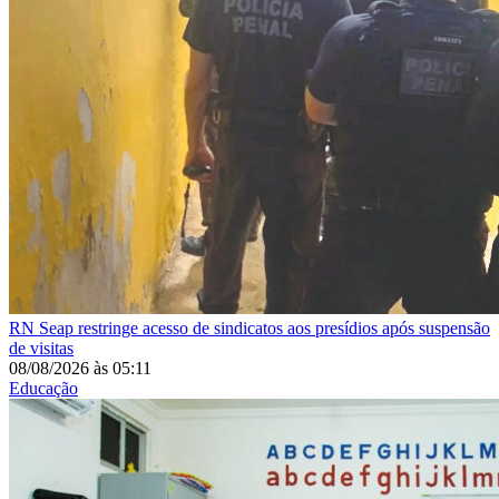
RN
Seap restringe acesso de sindicatos aos presídios após suspensão
de visitas
08/08/2026
às
05:11
Educação