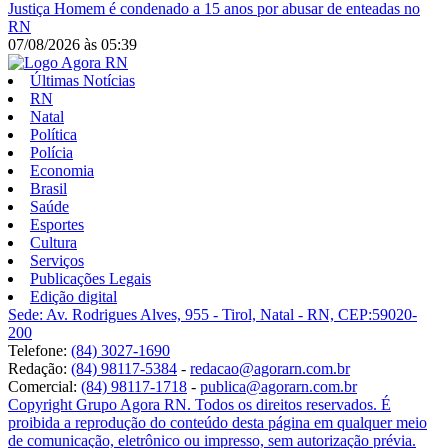
Justiça
Homem é condenado a 15 anos por abusar de enteadas no
RN
07/08/2026
às
05:39
Últimas Notícias
RN
Natal
Política
Polícia
Economia
Brasil
Saúde
Esportes
Cultura
Serviços
Publicações Legais
Edição digital
Sede: Av. Rodrigues Alves, 955 - Tirol, Natal - RN, CEP:59020-
200
Telefone:
(84) 3027-1690
Redação:
(84) 98117-5384
-
redacao@agorarn.com.br
Comercial:
(84) 98117-1718
-
publica@agorarn.com.br
Copyright Grupo Agora RN. Todos os direitos reservados. É
proibida a reprodução do conteúdo desta página em qualquer meio
de comunicação, eletrônico ou impresso, sem autorização prévia.