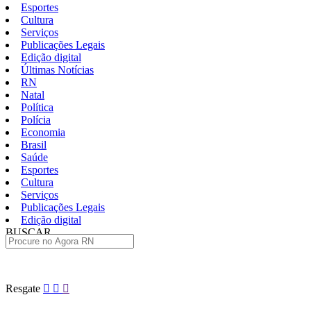
Esportes
Cultura
Serviços
Publicações Legais
Edição digital
Últimas Notícias
RN
Natal
Política
Polícia
Economia
Brasil
Saúde
Esportes
Cultura
Serviços
Publicações Legais
Edição digital
BUSCAR
ÚLTIMAS
Pular
Resgate
para
o