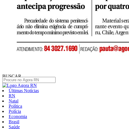
BUSCAR
Últimas Notícias
RN
Natal
Política
Polícia
Economia
Brasil
Saúde