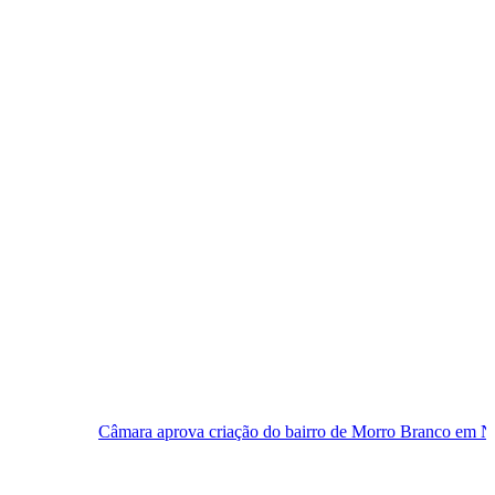
ara aprova criação do bairro de Morro Branco em Natal
Festa 