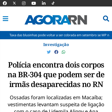
das blusinhas pode voltar a ser cobrada em setembro se MP não for aprova
Pular
Investigação
para
o
conteúdo
Polícia encontra dois corpos
na BR-304 que podem ser de
irmãs desaparecidas no RN
Ossadas foram localizadas em Macaíba;
vestimentas levantam suspeita de ligação
com o caso de Lidemila Alinny e Ana