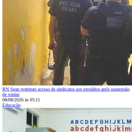
RN
Seap restringe acesso de sindicatos aos presídios após suspensão
de visitas
08/08/2026
às
05:11
Educação