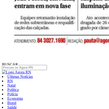
BUSCAR
Últimas Notícias
RN
Natal
Política
Polícia
Economia
Brasil
Saúde