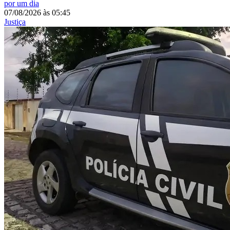
por um dia
07/08/2026
às
05:45
Justiça