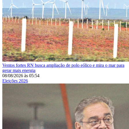
Ventos fortes
RN busca ampliação de polo eólico e mira o mar para
gerar mais energia
08/08/2026
às
05:54
Eleições 2026