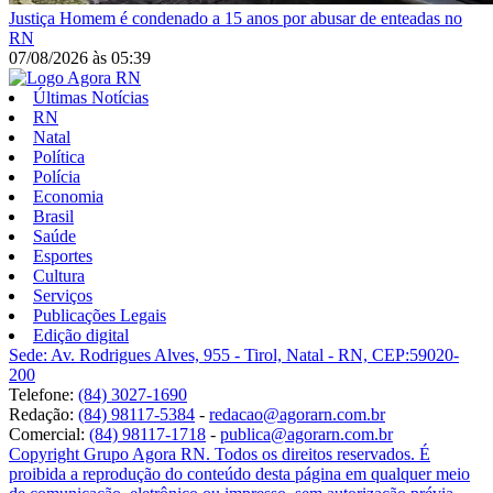
Justiça
Homem é condenado a 15 anos por abusar de enteadas no
RN
07/08/2026
às
05:39
Últimas Notícias
RN
Natal
Política
Polícia
Economia
Brasil
Saúde
Esportes
Cultura
Serviços
Publicações Legais
Edição digital
Sede: Av. Rodrigues Alves, 955 - Tirol, Natal - RN, CEP:59020-
200
Telefone:
(84) 3027-1690
Redação:
(84) 98117-5384
-
redacao@agorarn.com.br
Comercial:
(84) 98117-1718
-
publica@agorarn.com.br
Copyright Grupo Agora RN. Todos os direitos reservados. É
proibida a reprodução do conteúdo desta página em qualquer meio