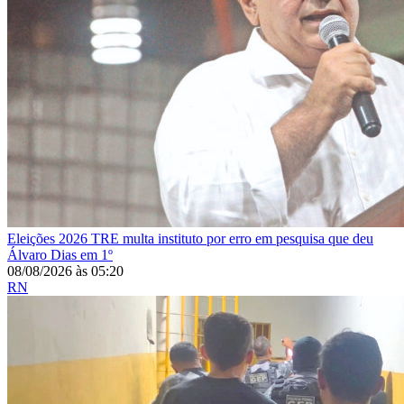
Eleições 2026
TRE multa instituto por erro em pesquisa que deu
Álvaro Dias em 1º
08/08/2026
às
05:20
RN