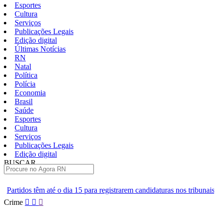
Esportes
Cultura
Serviços
Publicações Legais
Edição digital
Últimas Notícias
RN
Natal
Política
Polícia
Economia
Brasil
Saúde
Esportes
Cultura
Serviços
Publicações Legais
Edição digital
BUSCAR
ÚLTIMAS
 15 para registrarem candidaturas nos tribunais
Senai RN abre 2 mi
Pular
Crime
para
o