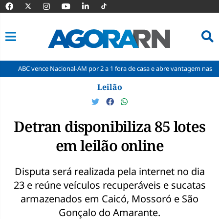
nce Nacional-AM por 2 a 1 fora de casa e abre vantagem nas quartas
Pular
Leilão
para
o
conteúdo
Detran disponibiliza 85 lotes
em leilão online
Disputa será realizada pela internet no dia
23 e reúne veículos recuperáveis e sucatas
armazenados em Caicó, Mossoró e São
Gonçalo do Amarante.