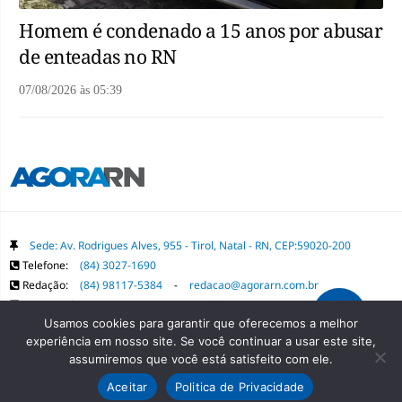
Homem é condenado a 15 anos por abusar
de enteadas no RN
07/08/2026
às
05:39
Sede: Av. Rodrigues Alves, 955 - Tirol, Natal - RN, CEP:59020-200
Telefone:
(84) 3027-1690
Redação:
(84) 98117-5384
-
redacao@agorarn.com.br
Comercial:
(84) 98117-1718
-
publica@agorarn.com.br
Usamos cookies para garantir que oferecemos a melhor
experiência em nosso site. Se você continuar a usar este site,
Copyright Grupo Agora RN. Todos os direitos reservados. É proibida a
assumiremos que você está satisfeito com ele.
reprodução do conteúdo desta página em qualquer meio de comunicação,
Aceitar
Politica de Privacidade
eletrônico ou impresso, sem autorização prévia.