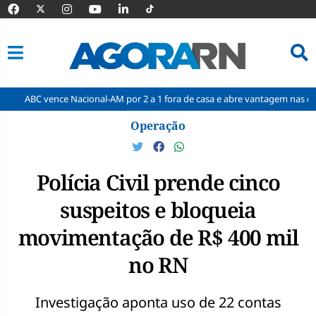
ce Nacional-AM por 2 a 1 fora de casa e abre vantagem nas quartas
C
Pular
Operação
para
o
conteúdo
Polícia Civil prende cinco
suspeitos e bloqueia
movimentação de R$ 400 mil
no RN
Investigação aponta uso de 22 contas