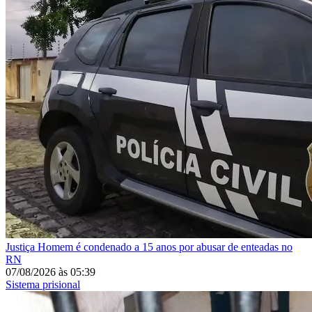
Justiça
Homem é condenado a 15 anos por abusar de enteadas no
RN
07/08/2026
às
05:39
Sistema prisional