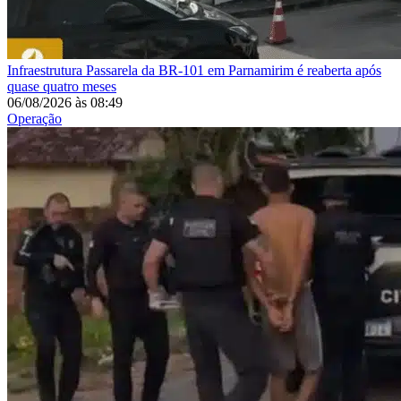
Infraestrutura
Passarela da BR-101 em Parnamirim é reaberta após
quase quatro meses
06/08/2026
às
08:49
Operação