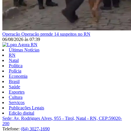
Operação
Operação prende 14 suspeitos no RN
06/08/2026
às
07:39
Últimas Notícias
RN
Natal
Política
Polícia
Economia
Brasil
Saúde
Esportes
Cultura
Serviços
Publicações Legais
Edição digital
Sede: Av. Rodrigues Alves, 955 - Tirol, Natal - RN, CEP:59020-
200
Telefone:
(84) 3027-1690