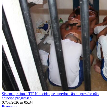
Sistema prisional
TJRN decide que superlotação de presídio não
antecipa progressão
07/08/2026
às
05:34
Economia