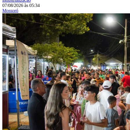
industrialização
07/08/2026
às
05:34
Mossoró