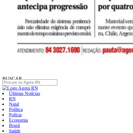
BUSCAR
Últimas Notícias
RN
Natal
Política
Polícia
Economia
Brasil
Saúde