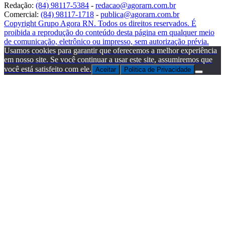
Redação:
(84) 98117-5384
-
redacao@agorarn.com.br
Comercial:
(84) 98117-1718
-
publica@agorarn.com.br
Copyright Grupo Agora RN. Todos os direitos reservados. É
proibida a reprodução do conteúdo desta página em qualquer meio
de comunicação, eletrônico ou impresso, sem autorização prévia.
Usamos cookies para garantir que oferecemos a melhor experiência
em nosso site. Se você continuar a usar este site, assumiremos que
você está satisfeito com ele.
Aceitar
Politica de Privacidade