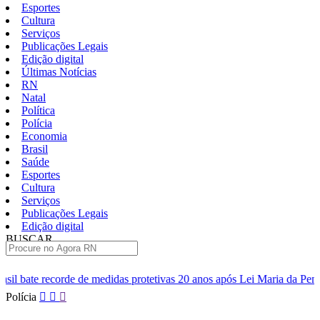
Esportes
Cultura
Serviços
Publicações Legais
Edição digital
Últimas Notícias
RN
Natal
Política
Polícia
Economia
Brasil
Saúde
Esportes
Cultura
Serviços
Publicações Legais
Edição digital
BUSCAR
ÚLTIMAS
idas protetivas 20 anos após Lei Maria da Penha
ABC aguarda ava
Pular
Polícia
para
o