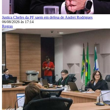
Justiça
Chefes da PF saem em defesa de Andrei Rodrigues
06/08/2026
às
17:14
Regras