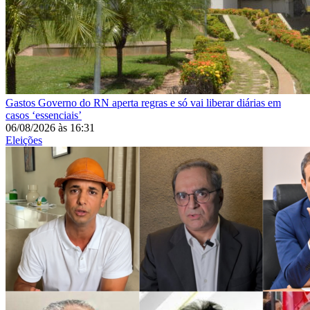
Gastos
Governo do RN aperta regras e só vai liberar diárias em
casos ‘essenciais’
06/08/2026
às
16:31
Eleições