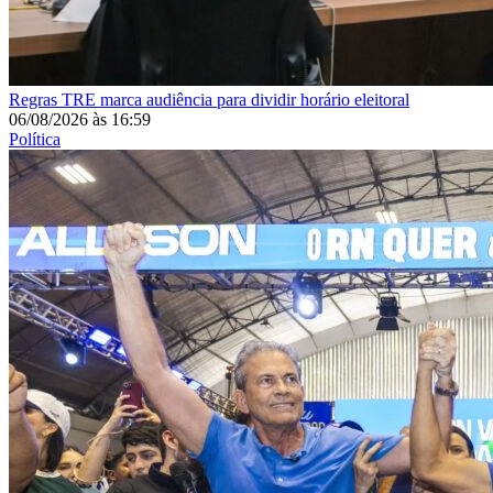
Regras
TRE marca audiência para dividir horário eleitoral
06/08/2026
às
16:59
Política