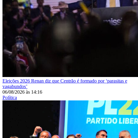
Eleições 2026
Renan diz que Centrão é formado por ‘parasitas e
vagabundos’
06/08/2026
às
14:16
Política