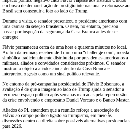
impacto político negativo caso Flávio viajasse aos Estados Unidos
em busca de demonstração de prestígio internacional e retornasse ao
Brasil sem conseguir a foto ao lado de Trump.
Durante a visita, o senador presenteou o presidente americano com
uma camisa da seleção brasileira. O item, no entanto, precisou
passar por inspeção da segurança da Casa Branca antes de ser
entregue.
Flávio permaneceu cerca de uma hora e quarenta minutos no local.
Ao fim da reunião, recebeu de Trump uma “challenge coin”, moeda
simbólica tradicionalmente distribuída por presidentes americanos a
militares, aliados e convidados considerados próximos. O senador
mostrou o objeto a aliados ainda dentro da Casa Branca e
interpretou o gesto como um sinal político relevante.
No entorno da pré-campanha presidencial de Flávio Bolsonaro, a
avaliação é de que a imagem ao lado de Trump ajuda o senador a
recuperar espaço político após semanas marcadas pela repercussão
da crise envolvendo o empresário Daniel Vorcaro e o Banco Master.
Aliados do PL entendem que a reunião reforça a associação de
Flávio ao campo político ligado ao trumpismo, em meio às
discussões dentro da direita sobre possíveis alternativas presidenciais
para 2026.