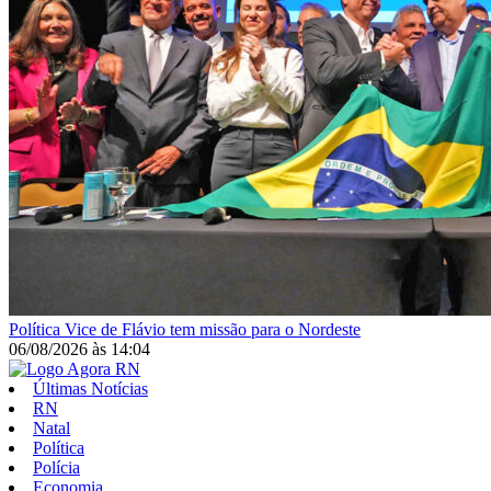
Política
Vice de Flávio tem missão para o Nordeste
06/08/2026
às
14:04
Últimas Notícias
RN
Natal
Política
Polícia
Economia