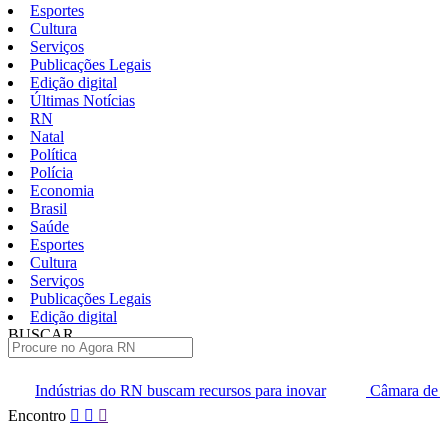
Esportes
Cultura
Serviços
Publicações Legais
Edição digital
Últimas Notícias
RN
Natal
Política
Polícia
Economia
Brasil
Saúde
Esportes
Cultura
Serviços
Publicações Legais
Edição digital
BUSCAR
ÚLTIMAS
N buscam recursos para inovar
Câmara de Natal suspende audiênc
Pular
Encontro
para
o