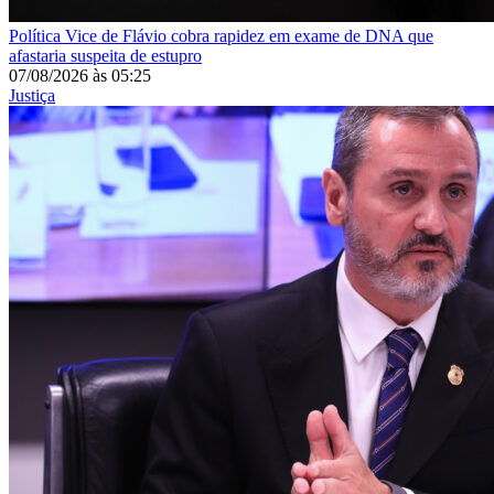
Política
Vice de Flávio cobra rapidez em exame de DNA que
afastaria suspeita de estupro
07/08/2026
às
05:25
Justiça