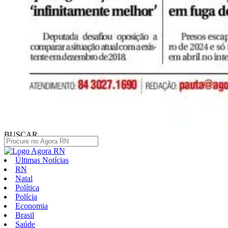
BUSCAR
Últimas Notícias
RN
Natal
Política
Polícia
Economia
Brasil
Saúde