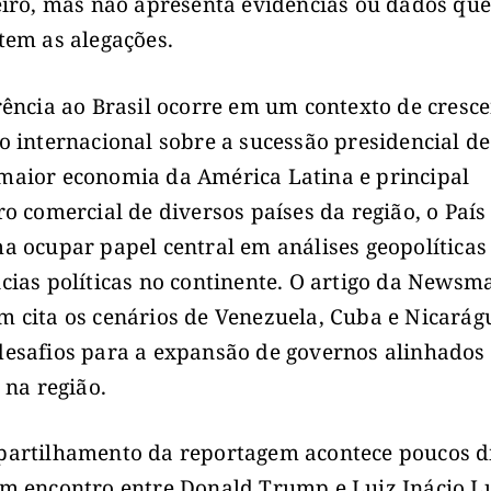
eiro, mas não apresenta evidências ou dados qu
tem as alegações.
rência ao Brasil ocorre em um contexto de cresc
o internacional sobre a sucessão presidencial de
aior economia da América Latina e principal
ro comercial de diversos países da região, o País
a ocupar papel central em análises geopolíticas
cias políticas no continente. O artigo da Newsm
 cita os cenários de Venezuela, Cuba e Nicarág
esafios para a expansão de governos alinhados
 na região.
artilhamento da reportagem acontece poucos d
m encontro entre Donald Trump e Luiz Inácio L