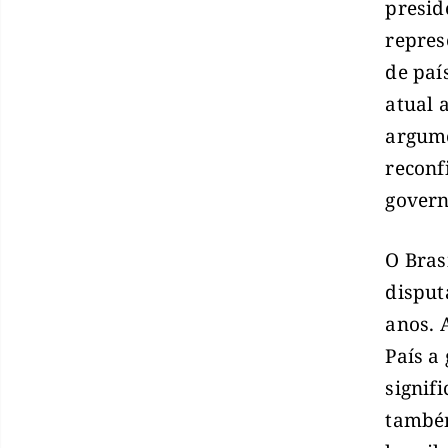
presid
repres
de paí
atual 
argume
reconf
govern
O Bras
disput
anos. 
País a
signif
também