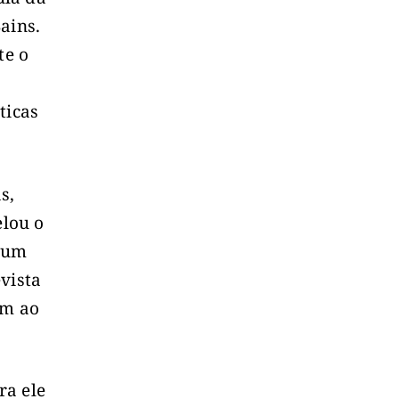
ains.
te o
ticas
s,
lou o
o um
vista
om ao
ra ele