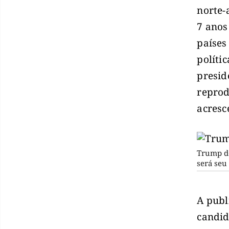
norte-
7 anos
países
políti
presid
reprod
acresc
Trump de
será seu
A publ
candid