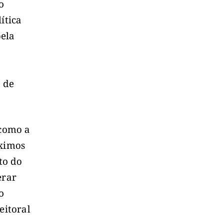
o
ítica
pela
 de
 como a
óximos
to do
erar
o
eitoral