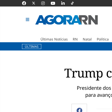
Últimas Notícias
RN
Natal
Política
ÚLTIMAS
Pular
para
o
Trump ci
conteúdo
Presidente dos
para avanç