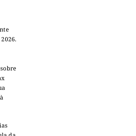
e
ente
 2026.
 sobre
ax
ua
 à
ias
ula da