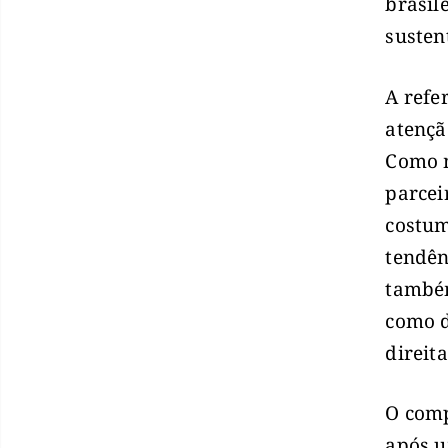
brasil
susten
A refe
atençã
Como m
parcei
costum
tendên
também
como d
direita
O comp
após u