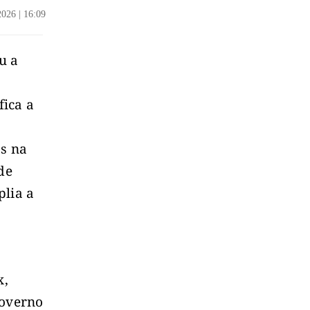
/2026
|
16:09
u a
fica a
as na
de
plia a
x,
governo