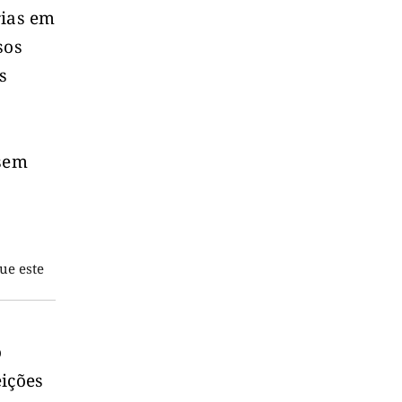
rias em
sos
s
 sem
ue este
o
eições