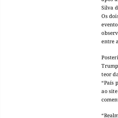
Silva 
Os doi
evento
observ
entre 
Poster
Trump 
teor d
“País 
ao sit
coment
“Realm