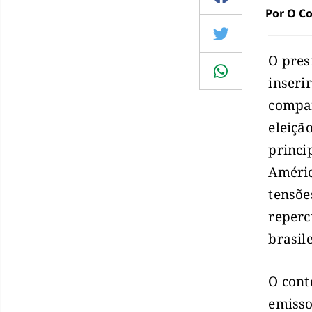
Por O Co
O pres
inseri
compar
eleiçã
princi
Améric
tensõe
reperc
brasile
O cont
emisso