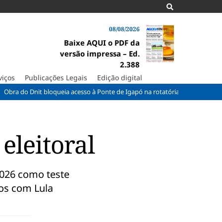
08/08/2026
Baixe AQUI o PDF da
versão impressa – Ed.
2.388
viços
Publicações Legais
Edição digital
nit bloqueia acesso à Ponte de Igapó na rotatória do Parque dos Coqueiro
eleitoral
2026 como teste
os com Lula