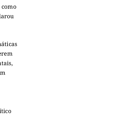
vi como
clarou
máticas
terem
tais,
em
tico