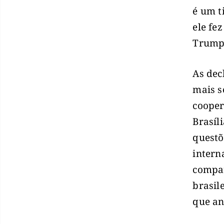
é um t
ele fe
Trump 
As dec
mais s
cooper
Brasíl
questõ
intern
compar
brasil
que an