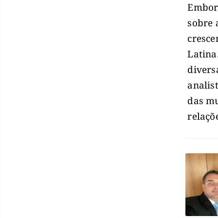
Embora
sobre 
cresce
Latina
divers
analis
das mu
relaçõ