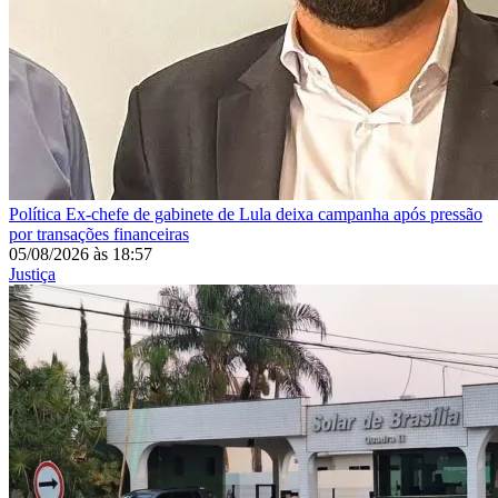
Política
Ex-chefe de gabinete de Lula deixa campanha após pressão
por transações financeiras
05/08/2026
às
18:57
Justiça