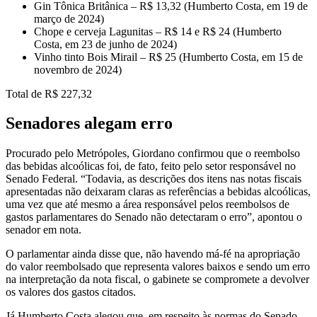
Gin Tônica Britânica – R$ 13,32 (Humberto Costa, em 19 de
março de 2024)
Chope e cerveja Lagunitas – R$ 14 e R$ 24 (Humberto
Costa, em 23 de junho de 2024)
Vinho tinto Bois Mirail – R$ 25 (Humberto Costa, em 15 de
novembro de 2024)
Total de R$ 227,32
Senadores alegam erro
Procurado pelo Metrópoles, Giordano confirmou que o reembolso
das bebidas alcoólicas foi, de fato, feito pelo setor responsável no
Senado Federal. “Todavia, as descrições dos itens nas notas fiscais
apresentadas não deixaram claras as referências a bebidas alcoólicas,
uma vez que até mesmo a área responsável pelos reembolsos de
gastos parlamentares do Senado não detectaram o erro”, apontou o
senador em nota.
O parlamentar ainda disse que, não havendo má-fé na apropriação
do valor reembolsado que representa valores baixos e sendo um erro
na interpretação da nota fiscal, o gabinete se compromete a devolver
os valores dos gastos citados.
Já Humberto Costa alegou que, em respeito às normas do Senado,