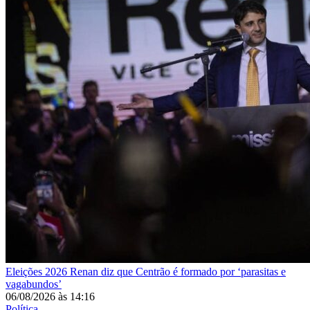
Eleições 2026
Renan diz que Centrão é formado por ‘parasitas e
vagabundos’
06/08/2026
às
14:16
Política