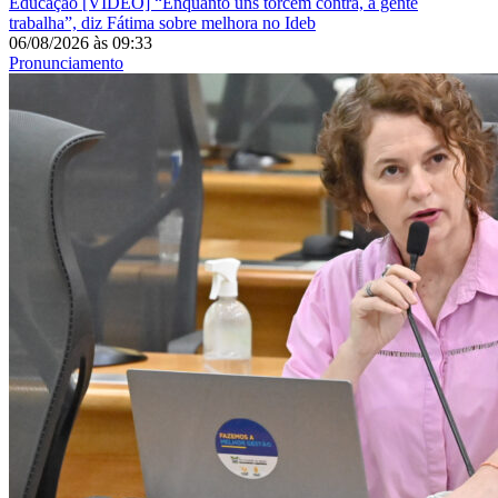
Educação
[VÍDEO] “Enquanto uns torcem contra, a gente
trabalha”, diz Fátima sobre melhora no Ideb
06/08/2026
às
09:33
Pronunciamento