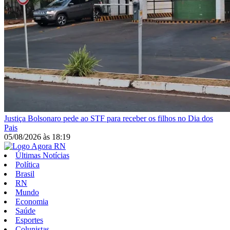
Justiça
Bolsonaro pede ao STF para receber os filhos no Dia dos
Pais
05/08/2026
às
18:19
Últimas Notícias
Política
Brasil
RN
Mundo
Economia
Saúde
Esportes
Colunistas