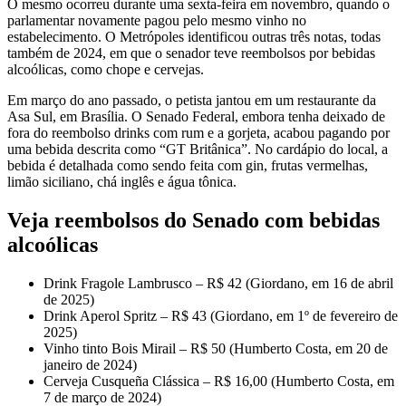
O mesmo ocorreu durante uma sexta-feira em novembro, quando o
parlamentar novamente pagou pelo mesmo vinho no
estabelecimento. O Metrópoles identificou outras três notas, todas
também de 2024, em que o senador teve reembolsos por bebidas
alcoólicas, como chope e cervejas.
Em março do ano passado, o petista jantou em um restaurante da
Asa Sul, em Brasília. O Senado Federal, embora tenha deixado de
fora do reembolso drinks com rum e a gorjeta, acabou pagando por
uma bebida descrita como “GT Britânica”. No cardápio do local, a
bebida é detalhada como sendo feita com gin, frutas vermelhas,
limão siciliano, chá inglês e água tônica.
Veja reembolsos do Senado com bebidas
alcoólicas
Drink Fragole Lambrusco – R$ 42 (Giordano, em 16 de abril
de 2025)
Drink Aperol Spritz – R$ 43 (Giordano, em 1º de fevereiro de
2025)
Vinho tinto Bois Mirail – R$ 50 (Humberto Costa, em 20 de
janeiro de 2024)
Cerveja Cusqueña Clássica – R$ 16,00 (Humberto Costa, em
7 de março de 2024)