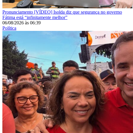
Pronunciamento
[VÍDEO] Isolda diz que segurança no governo
Fátima está “infinitamente melhor”
06/08/2026
às
06:39
Política