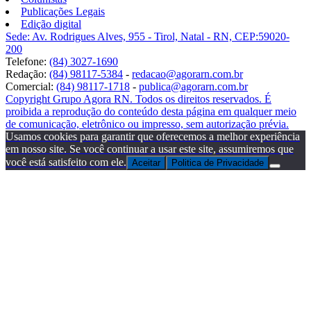
Publicações Legais
Edição digital
Sede: Av. Rodrigues Alves, 955 - Tirol, Natal - RN, CEP:59020-
200
Telefone:
(84) 3027-1690
Redação:
(84) 98117-5384
-
redacao@agorarn.com.br
Comercial:
(84) 98117-1718
-
publica@agorarn.com.br
Copyright Grupo Agora RN. Todos os direitos reservados. É
proibida a reprodução do conteúdo desta página em qualquer meio
de comunicação, eletrônico ou impresso, sem autorização prévia.
Usamos cookies para garantir que oferecemos a melhor experiência
em nosso site. Se você continuar a usar este site, assumiremos que
você está satisfeito com ele.
Aceitar
Politica de Privacidade