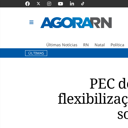
Últimas Notícias
RN
Natal
Política
ÚLTIMAS
Pular
para
o
PEC d
conteúdo
flexibiliz
s