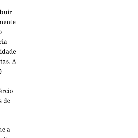
ibuir
lmente
o
ria
lidade
tas. A
)
ércio
s de
ue a