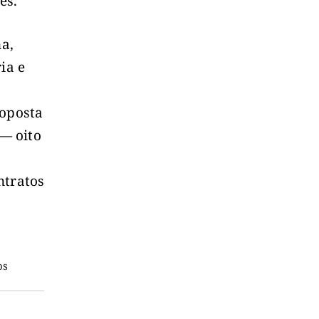
es.
a,
ia e
roposta
 — oito
ntratos
os