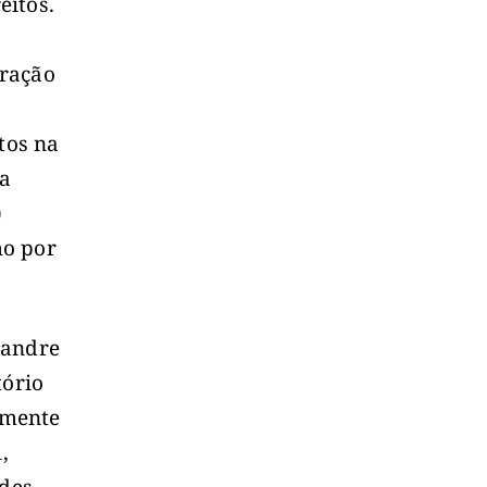
eitos.
eração
tos na
 a
)
mo por
xandre
tório
lmente
,