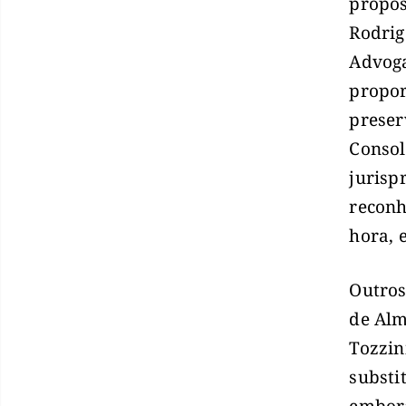
propos
Rodrig
Advoga
propor
preser
Consol
jurisp
reconh
hora, 
Outros
de Alm
Tozzin
substi