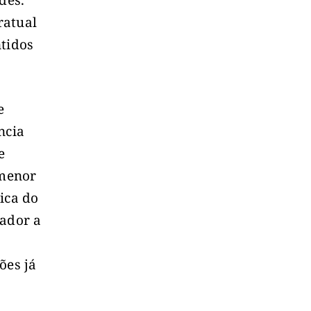
des.
ratual
ntidos
e
ncia
e
 menor
ica do
hador a
ões já