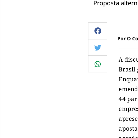
Proposta altern
Por O Co
A disc
Brasil
Enquan
emenda
44 par
empres
aprese
aposta