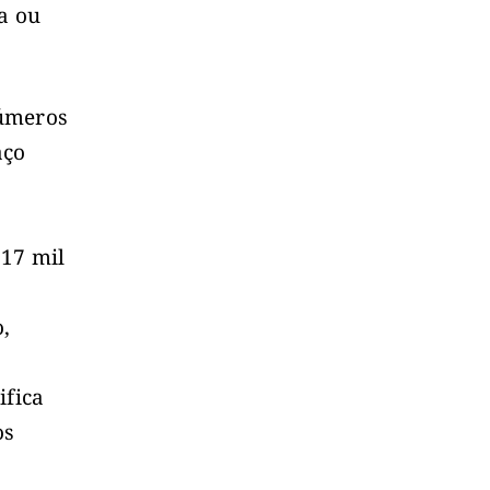
a ou
números
aço
517 mil
o
,
ifica
os