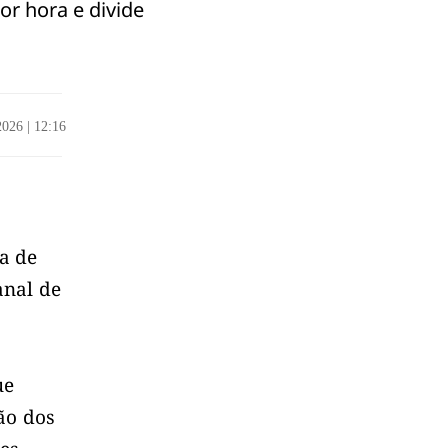
or hora e divide
/2026
|
12:16
a de
anal de
ue
ão dos