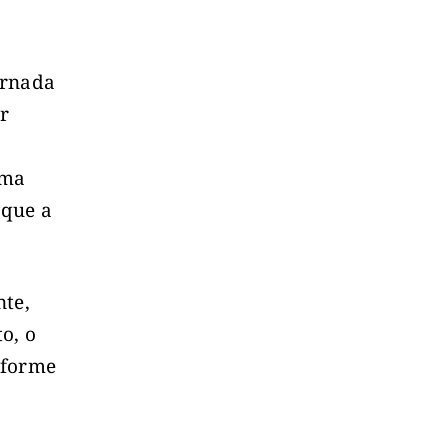
ornada
er
uma
 que a
nte,
o, o
nforme