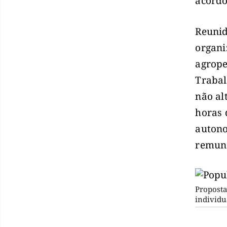
acordo
Reunid
organi
agrope
Trabal
não al
horas 
autono
remune
Proposta
individu