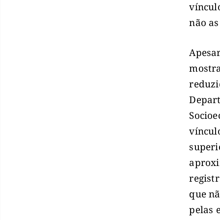
víncul
não as
Apesar
mostra
reduzi
Depart
Socioe
víncul
superi
aprox
regist
que nã
pelas 