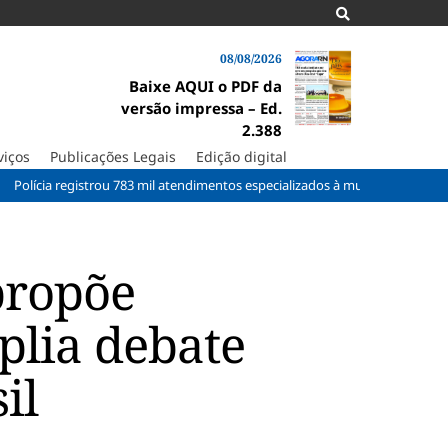
08/08/2026
Baixe AQUI o PDF da
versão impressa – Ed.
2.388
viços
Publicações Legais
Edição digital
 registrou 783 mil atendimentos especializados à mulher em 2025
Obra
propõe
plia debate
il