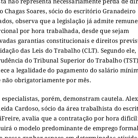
ta não representa necessariamente perda de dir
o Chagas Soares, sócio do escritório Granadeiro
dos, observa que a legislação já admite remun
cional por hora trabalhada, desde que sejam
vadas garantias constitucionais e direitos previs
idação das Leis do Trabalho (CLT). Segundo ele,
rudência do Tribunal Superior do Trabalho (TST
ece a legalidade do pagamento do salário míni
e não obrigatoriamente por mês.
 especialistas, porém, demonstram cautela. Ale
eida Cardoso, sócio da área trabalhista do escri
iFreire, avalia que a contratação por hora difici
tuirá o modelo predominante de emprego formal