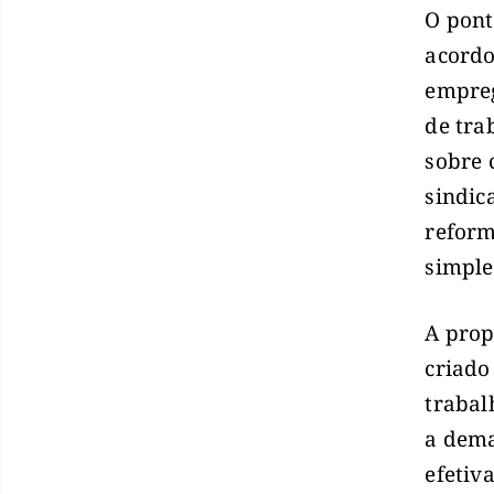
O pont
acordo
empreg
de tra
sobre 
sindic
reform
simple
A prop
criado
trabal
a dema
efetiv