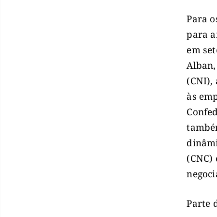
Para o
para a
em set
Alban,
(CNI),
às emp
Confed
também
dinâmi
(CNC) 
negoci
Parte 