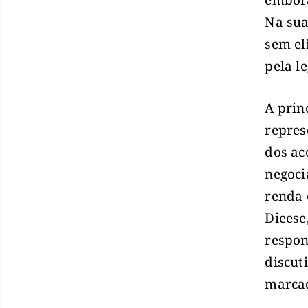
embora
Na sua
sem el
pela le
A prin
repres
dos ac
negoci
renda 
Dieese
respon
discut
marcad