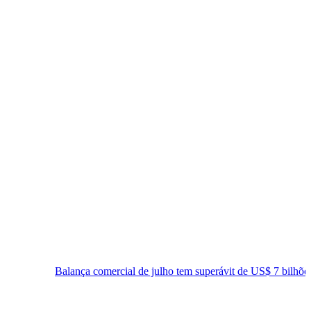
ça comercial de julho tem superávit de US$ 7 bilhões
Lei que au