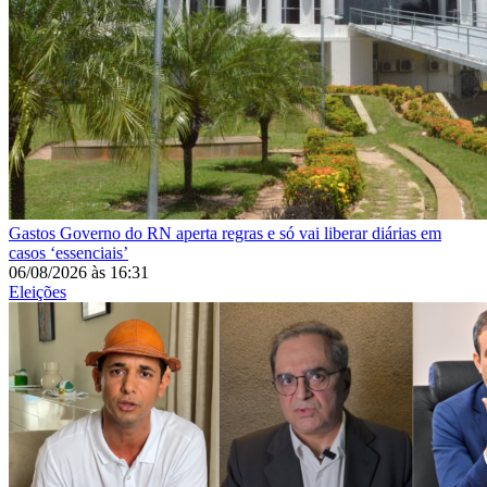
Gastos
Governo do RN aperta regras e só vai liberar diárias em
casos ‘essenciais’
06/08/2026
às
16:31
Eleições