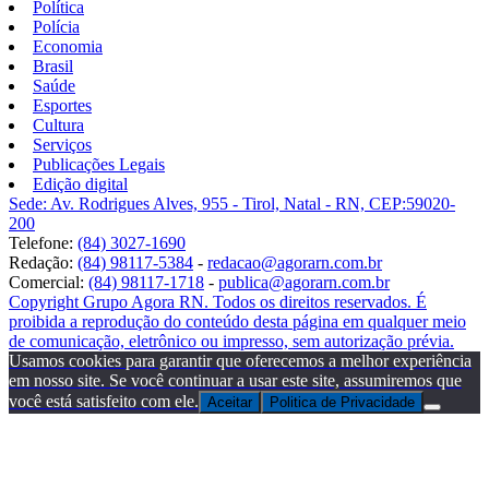
Política
Polícia
Economia
Brasil
Saúde
Esportes
Cultura
Serviços
Publicações Legais
Edição digital
Sede: Av. Rodrigues Alves, 955 - Tirol, Natal - RN, CEP:59020-
200
Telefone:
(84) 3027-1690
Redação:
(84) 98117-5384
-
redacao@agorarn.com.br
Comercial:
(84) 98117-1718
-
publica@agorarn.com.br
Copyright Grupo Agora RN. Todos os direitos reservados. É
proibida a reprodução do conteúdo desta página em qualquer meio
de comunicação, eletrônico ou impresso, sem autorização prévia.
Usamos cookies para garantir que oferecemos a melhor experiência
em nosso site. Se você continuar a usar este site, assumiremos que
você está satisfeito com ele.
Aceitar
Politica de Privacidade