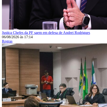
Justiça
Chefes da PF saem em defesa de Andrei Rodrigues
06/08/2026
às
17:14
Regras