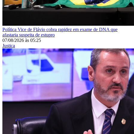
Política
Vice de Flávio cobra rapidez em exame de DNA que
afastaria suspeita de estupro
07/08/2026
às
05:25
Justiça