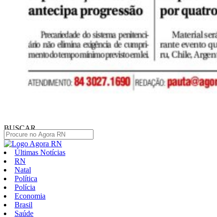
BUSCAR
Últimas Notícias
RN
Natal
Política
Polícia
Economia
Brasil
Saúde