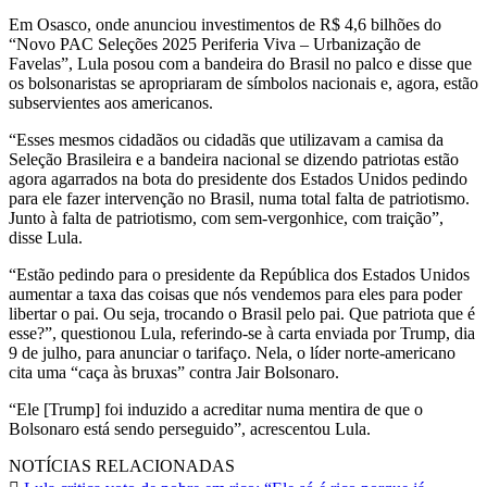
Em Osasco, onde anunciou investimentos de R$ 4,6 bilhões do
“Novo PAC Seleções 2025 Periferia Viva – Urbanização de
Favelas”, Lula posou com a bandeira do Brasil no palco e disse que
os bolsonaristas se apropriaram de símbolos nacionais e, agora, estão
subservientes aos americanos.
“Esses mesmos cidadãos ou cidadãs que utilizavam a camisa da
Seleção Brasileira e a bandeira nacional se dizendo patriotas estão
agora agarrados na bota do presidente dos Estados Unidos pedindo
para ele fazer intervenção no Brasil, numa total falta de patriotismo.
Junto à falta de patriotismo, com sem-vergonhice, com traição”,
disse Lula.
“Estão pedindo para o presidente da República dos Estados Unidos
aumentar a taxa das coisas que nós vendemos para eles para poder
libertar o pai. Ou seja, trocando o Brasil pelo pai. Que patriota que é
esse?”, questionou Lula, referindo-se à carta enviada por Trump, dia
9 de julho, para anunciar o tarifaço. Nela, o líder norte-americano
cita uma “caça às bruxas” contra Jair Bolsonaro.
“Ele [Trump] foi induzido a acreditar numa mentira de que o
Bolsonaro está sendo perseguido”, acrescentou Lula.
NOTÍCIAS RELACIONADAS