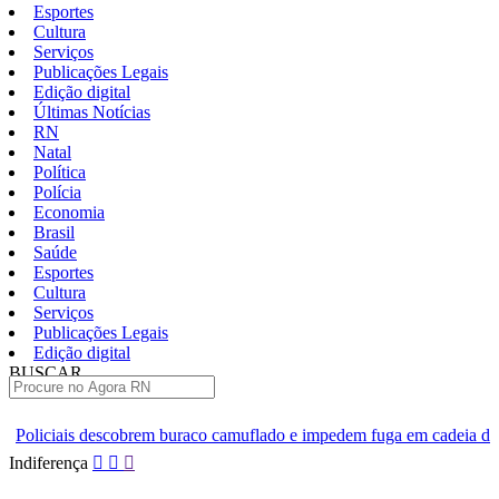
Esportes
Cultura
Serviços
Publicações Legais
Edição digital
Últimas Notícias
RN
Natal
Política
Polícia
Economia
Brasil
Saúde
Esportes
Cultura
Serviços
Publicações Legais
Edição digital
BUSCAR
ÚLTIMAS
 buraco camuflado e impedem fuga em cadeia de Ceará-Mirim
Bra
Pular
Indiferença
para
o