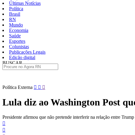
Últimas Notícias
Política
Brasil
RN
Mundo
Economia
Saúde
Esportes
Colunistas
Publicações Legais
Edição digital
BUSCAR
ÚLTIMAS
Pular
Política Externa
para
o
Lula diz ao Washington Post qu
conteúdo
Presidente afirmou que não pretende interferir na relação entre Trum