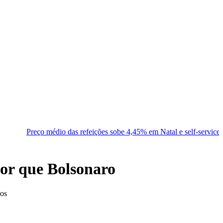
o das refeições sobe 4,45% em Natal e self-service varia até 199%, a
hor que Bolsonaro
dos