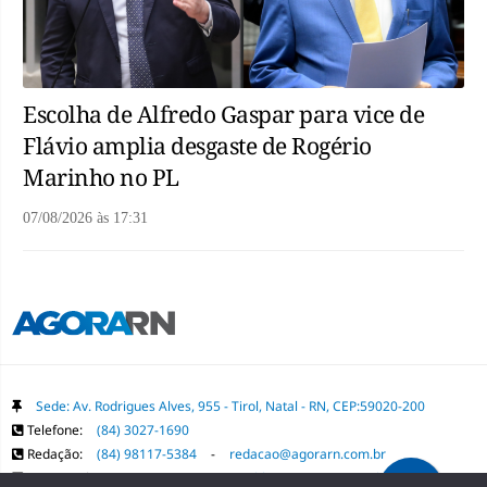
Escolha de Alfredo Gaspar para vice de
Flávio amplia desgaste de Rogério
Marinho no PL
07/08/2026
às
17:31
Sede: Av. Rodrigues Alves, 955 - Tirol, Natal - RN, CEP:59020-200
Telefone:
(84) 3027-1690
Redação:
(84) 98117-5384
-
redacao@agorarn.com.br
Comercial:
(84) 98117-1718
-
publica@agorarn.com.br