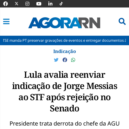
T preservar gravações de eventos e entregar documentos à Corte
P
Pular
Indicação
para
o
conteúdo
Lula avalia reenviar
indicação de Jorge Messias
ao STF após rejeição no
Senado
Presidente trata derrota do chefe da AGU