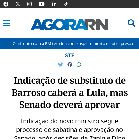
fronto com a PM termina com suspeito morto e outro preso na comunidade
Pular
STF
para
o
conteúdo
Indicação de substituto de
Barroso caberá a Lula, mas
Senado deverá aprovar
Indicação do novo ministro segue
processo de sabatina e aprovação no
Senado, após decisões de Zanin e Dino