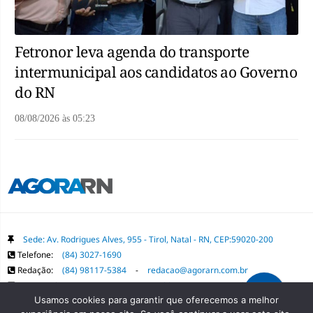
Fetronor leva agenda do transporte
intermunicipal aos candidatos ao Governo
do RN
08/08/2026
às
05:23
Sede: Av. Rodrigues Alves, 955 - Tirol, Natal - RN, CEP:59020-200
Telefone:
(84) 3027-1690
Redação:
(84) 98117-5384
-
redacao@agorarn.com.br
Comercial:
(84) 98117-1718
-
publica@agorarn.com.br
Usamos cookies para garantir que oferecemos a melhor