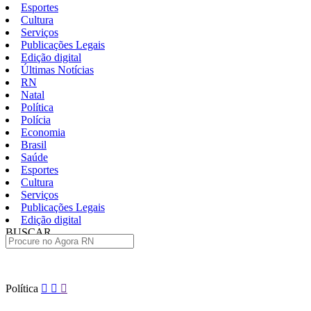
Esportes
Cultura
Serviços
Publicações Legais
Edição digital
Últimas Notícias
RN
Natal
Política
Polícia
Economia
Brasil
Saúde
Esportes
Cultura
Serviços
Publicações Legais
Edição digital
BUSCAR
ÚLTIMAS
Pular
Política
para
o