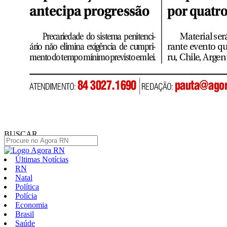
BUSCAR
Últimas Notícias
RN
Natal
Política
Polícia
Economia
Brasil
Saúde