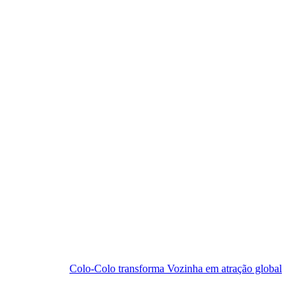
Colo-Colo transforma Vozinha em atração global
Homem é morto 