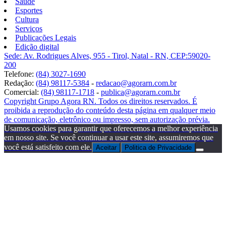
Saúde
Esportes
Cultura
Serviços
Publicações Legais
Edição digital
Sede: Av. Rodrigues Alves, 955 - Tirol, Natal - RN, CEP:59020-
200
Telefone:
(84) 3027-1690
Redação:
(84) 98117-5384
-
redacao@agorarn.com.br
Comercial:
(84) 98117-1718
-
publica@agorarn.com.br
Copyright Grupo Agora RN. Todos os direitos reservados. É
proibida a reprodução do conteúdo desta página em qualquer meio
de comunicação, eletrônico ou impresso, sem autorização prévia.
Usamos cookies para garantir que oferecemos a melhor experiência
em nosso site. Se você continuar a usar este site, assumiremos que
você está satisfeito com ele.
Aceitar
Politica de Privacidade