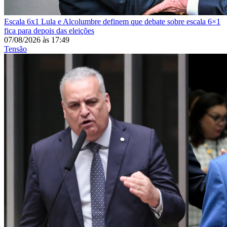
Escala 6x1
Lula e Alcolumbre definem que debate sobre escala 6×1
fica para depois das eleições
07/08/2026
às
17:49
Tensão