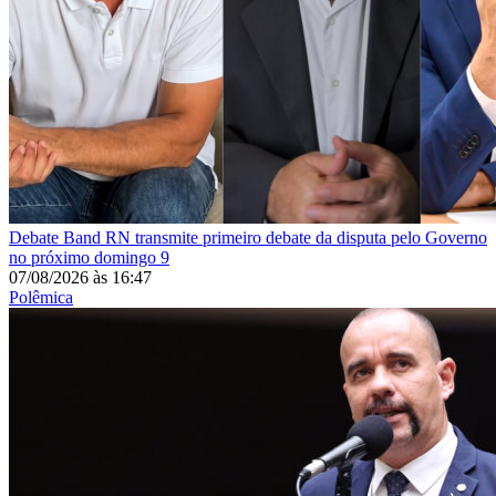
Debate
Band RN transmite primeiro debate da disputa pelo Governo
no próximo domingo 9
07/08/2026
às
16:47
Polêmica