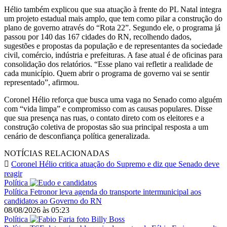
Hélio também explicou que sua atuação à frente do PL Natal integra
um projeto estadual mais amplo, que tem como pilar a construção do
plano de governo através do “Rota 22”. Segundo ele, o programa já
passou por 140 das 167 cidades do RN, recolhendo dados,
sugestões e propostas da população e de representantes da sociedade
civil, comércio, indústria e prefeituras. A fase atual é de oficinas para
consolidação dos relatórios. “Esse plano vai refletir a realidade de
cada município. Quem abrir o programa de governo vai se sentir
representado”, afirmou.
Coronel Hélio reforça que busca uma vaga no Senado como alguém
com “vida limpa” e compromisso com as causas populares. Disse
que sua presença nas ruas, o contato direto com os eleitores e a
construção coletiva de propostas são sua principal resposta a um
cenário de desconfiança política generalizada.
NOTÍCIAS RELACIONADAS
Coronel Hélio critica atuação do Supremo e diz que Senado deve
reagir
Política
Política
Fetronor leva agenda do transporte intermunicipal aos
candidatos ao Governo do RN
08/08/2026
às
05:23
Política