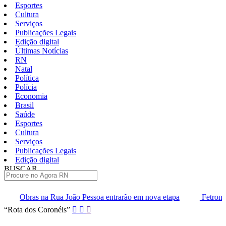
Esportes
Cultura
Serviços
Publicações Legais
Edição digital
Últimas Notícias
RN
Natal
Política
Polícia
Economia
Brasil
Saúde
Esportes
Cultura
Serviços
Publicações Legais
Edição digital
BUSCAR
ÚLTIMAS
João Pessoa entrarão em nova etapa
Fetronor leva agenda do tr
Pular
“Rota dos Coronéis”
para
o