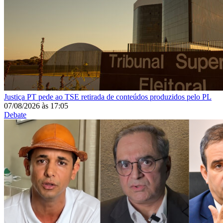
Justiça
PT pede ao TSE retirada de conteúdos produzidos pelo PL
07/08/2026
às
17:05
Debate