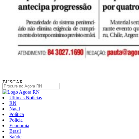
BUSCAR
Últimas Notícias
RN
Natal
Política
Polícia
Economia
Brasil
Saúde