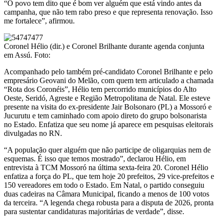
“O povo tem dito que é bom ver alguém que está vindo antes da
campanha, que não tem rabo preso e que representa renovação. Isso
me fortalece”, afirmou.
Coronel Hélio (dir.) e Coronel Brilhante durante agenda conjunta
em Assú. Foto:
Acompanhado pelo também pré-candidato Coronel Brilhante e pelo
empresário Geovani do Melão, com quem tem articulado a chamada
“Rota dos Coronéis”, Hélio tem percorrido municípios do Alto
Oeste, Seridó, Agreste e Região Metropolitana de Natal. Ele esteve
presente na visita do ex-presidente Jair Bolsonaro (PL) a Mossoró e
Jucurutu e tem caminhado com apoio direto do grupo bolsonarista
no Estado. Enfatiza que seu nome já aparece em pesquisas eleitorais
divulgadas no RN.
“A população quer alguém que não participe de oligarquias nem de
esquemas. É isso que temos mostrado”, declarou Hélio, em
entrevista à TCM Mossoró na última sexta-feira 20. Coronel Hélio
enfatiza a força do PL, que tem hoje 20 prefeitos, 29 vice-prefeitos e
150 vereadores em todo o Estado. Em Natal, o partido conseguiu
duas cadeiras na Câmara Municipal, ficando a menos de 100 votos
da terceira. “A legenda chega robusta para a disputa de 2026, pronta
para sustentar candidaturas majoritárias de verdade”, disse.