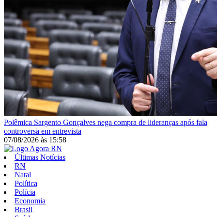
Polêmica
Sargento Gonçalves nega compra de lideranças após fala
controversa em entrevista
07/08/2026
às
15:58
Últimas Notícias
RN
Natal
Política
Polícia
Economia
Brasil