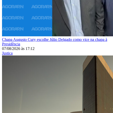
Chapa
Augusto Cury escolhe Júlio Delgado como vice na chapa à
Presidência
07/08/2026
às
17:12
Justiça