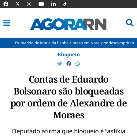
-marido de Maria da Penha é preso em Natal por descumprir medida protet
Pular
Bloqueio
para
o
conteúdo
Contas de Eduardo
Bolsonaro são bloqueadas
por ordem de Alexandre de
Moraes
Deputado afirma que bloqueio é “asfixia