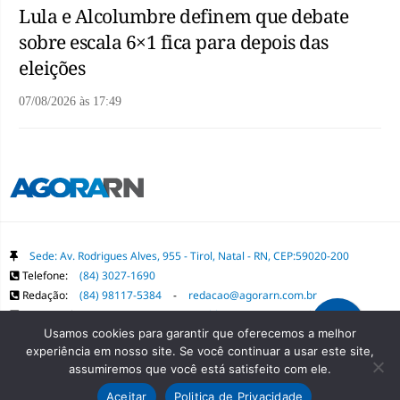
Lula e Alcolumbre definem que debate
sobre escala 6×1 fica para depois das
eleições
07/08/2026
às
17:49
Sede: Av. Rodrigues Alves, 955 - Tirol, Natal - RN, CEP:59020-200
Telefone:
(84) 3027-1690
Redação:
(84) 98117-5384
-
redacao@agorarn.com.br
Comercial:
(84) 98117-1718
-
publica@agorarn.com.br
Usamos cookies para garantir que oferecemos a melhor
experiência em nosso site. Se você continuar a usar este site,
Copyright Grupo Agora RN. Todos os direitos reservados. É proibida a
assumiremos que você está satisfeito com ele.
reprodução do conteúdo desta página em qualquer meio de comunicação,
Aceitar
Politica de Privacidade