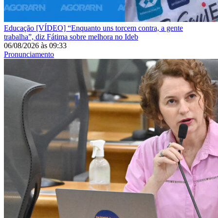
Educação
[VÍDEO] “Enquanto uns torcem contra, a gente
trabalha”, diz Fátima sobre melhora no Ideb
06/08/2026
às
09:33
Pronunciamento