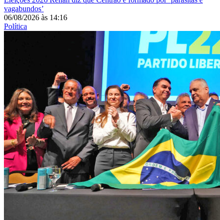
vagabundos’
06/08/2026
às
14:16
Política