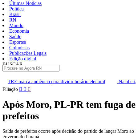
Últimas Notícias
Política
Brasil
RN
Mundo
Economia
Saúde
Esportes
Colunistas
Publicações Legais
Edição digital
BUSCAR
ÚLTIMAS
ia para dividir horário eleitoral
Natal cria cargos de agentes de 
Pular
Filiação
para
o
Após Moro, PL-PR tem fuga de
conteúdo
prefeitos
Saída de prefeitos ocorre após decisão do partido de lançar Moro ao
governo do Paraná