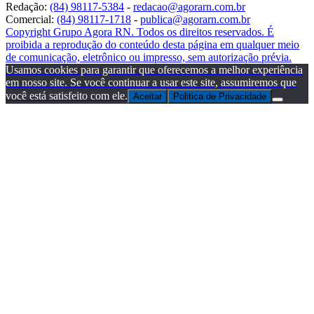
Redação:
(84) 98117-5384
-
redacao@agorarn.com.br
Comercial:
(84) 98117-1718
-
publica@agorarn.com.br
Copyright Grupo Agora RN. Todos os direitos reservados. É
proibida a reprodução do conteúdo desta página em qualquer meio
de comunicação, eletrônico ou impresso, sem autorização prévia.
Usamos cookies para garantir que oferecemos a melhor experiência
em nosso site. Se você continuar a usar este site, assumiremos que
você está satisfeito com ele.
Aceitar
Politica de Privacidade