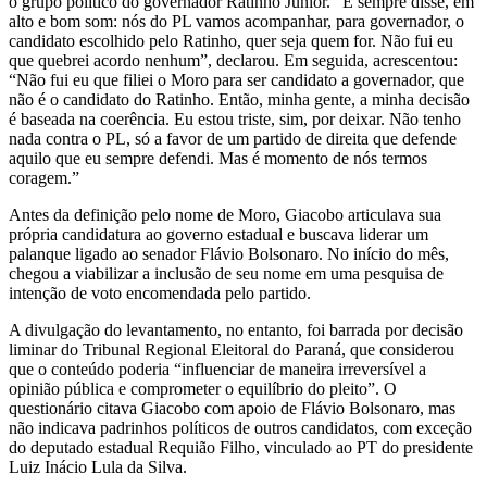
o grupo político do governador Ratinho Júnior. “E sempre disse, em
alto e bom som: nós do PL vamos acompanhar, para governador, o
candidato escolhido pelo Ratinho, quer seja quem for. Não fui eu
que quebrei acordo nenhum”, declarou. Em seguida, acrescentou:
“Não fui eu que filiei o Moro para ser candidato a governador, que
não é o candidato do Ratinho. Então, minha gente, a minha decisão
é baseada na coerência. Eu estou triste, sim, por deixar. Não tenho
nada contra o PL, só a favor de um partido de direita que defende
aquilo que eu sempre defendi. Mas é momento de nós termos
coragem.”
Antes da definição pelo nome de Moro, Giacobo articulava sua
própria candidatura ao governo estadual e buscava liderar um
palanque ligado ao senador Flávio Bolsonaro. No início do mês,
chegou a viabilizar a inclusão de seu nome em uma pesquisa de
intenção de voto encomendada pelo partido.
A divulgação do levantamento, no entanto, foi barrada por decisão
liminar do Tribunal Regional Eleitoral do Paraná, que considerou
que o conteúdo poderia “influenciar de maneira irreversível a
opinião pública e comprometer o equilíbrio do pleito”. O
questionário citava Giacobo com apoio de Flávio Bolsonaro, mas
não indicava padrinhos políticos de outros candidatos, com exceção
do deputado estadual Requião Filho, vinculado ao PT do presidente
Luiz Inácio Lula da Silva.