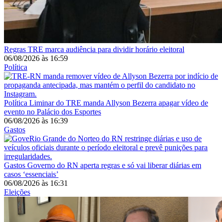
Regras
TRE marca audiência para dividir horário eleitoral
06/08/2026
às
16:59
Política
Política
Liminar do TRE manda Allyson Bezerra apagar vídeo de
evento no Palácio dos Esportes
06/08/2026
às
16:39
Gastos
Gastos
Governo do RN aperta regras e só vai liberar diárias em
casos ‘essenciais’
06/08/2026
às
16:31
Eleições