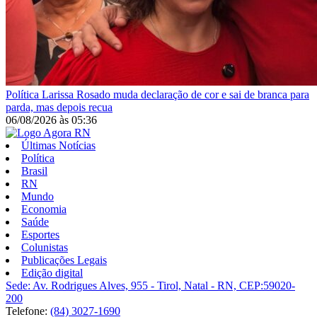
Política
Larissa Rosado muda declaração de cor e sai de branca para
parda, mas depois recua
06/08/2026
às
05:36
Últimas Notícias
Política
Brasil
RN
Mundo
Economia
Saúde
Esportes
Colunistas
Publicações Legais
Edição digital
Sede: Av. Rodrigues Alves, 955 - Tirol, Natal - RN, CEP:59020-
200
Telefone:
(84) 3027-1690