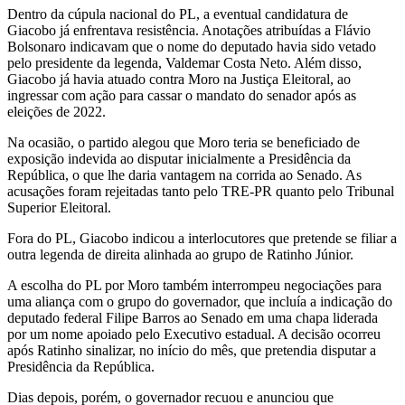
Dentro da cúpula nacional do PL, a eventual candidatura de
Giacobo já enfrentava resistência. Anotações atribuídas a Flávio
Bolsonaro indicavam que o nome do deputado havia sido vetado
pelo presidente da legenda, Valdemar Costa Neto. Além disso,
Giacobo já havia atuado contra Moro na Justiça Eleitoral, ao
ingressar com ação para cassar o mandato do senador após as
eleições de 2022.
Na ocasião, o partido alegou que Moro teria se beneficiado de
exposição indevida ao disputar inicialmente a Presidência da
República, o que lhe daria vantagem na corrida ao Senado. As
acusações foram rejeitadas tanto pelo TRE-PR quanto pelo Tribunal
Superior Eleitoral.
Fora do PL, Giacobo indicou a interlocutores que pretende se filiar a
outra legenda de direita alinhada ao grupo de Ratinho Júnior.
A escolha do PL por Moro também interrompeu negociações para
uma aliança com o grupo do governador, que incluía a indicação do
deputado federal Filipe Barros ao Senado em uma chapa liderada
por um nome apoiado pelo Executivo estadual. A decisão ocorreu
após Ratinho sinalizar, no início do mês, que pretendia disputar a
Presidência da República.
Dias depois, porém, o governador recuou e anunciou que