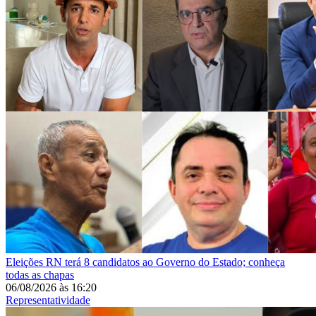
Eleições
RN terá 8 candidatos ao Governo do Estado; conheça
todas as chapas
06/08/2026
às
16:20
Representatividade