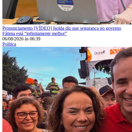
Pronunciamento
[VÍDEO] Isolda diz que segurança no governo
Fátima está “infinitamente melhor”
06/08/2026
às
06:39
Política